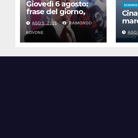
Giovedì 6 agosto:
SCIENCE
frase del giorno,
Cina
santi del giorno, nati
mare
AGO 5, 2026
RAIMONDO
famosi, accadde
iper
oggi
AGO 
BOVONE
Sha