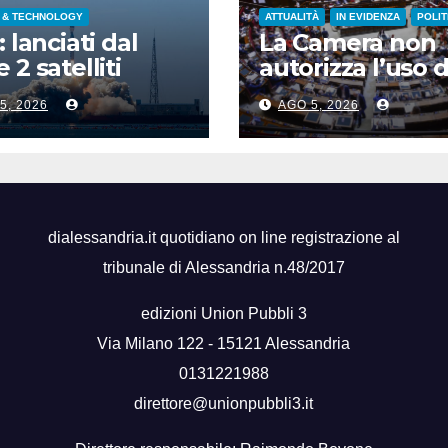
 & TECHNOLOGY
ATTUALITÀ
IN EVIDENZA
POLIT
: lanciati dal
La Camera non
 2 satelliti
autorizza l’uso d
spettrali nello
chat di Delmast
5, 2026
AGO 5, 2026
ndong
voto a scrutinio
segreto
dialessandria.it quotidiano on line registrazione al
tribunale di Alessandria n.48/2017
edizioni Union Pubbli 3
Via Milano 122 - 15121 Alessandria
0131221988
direttore@unionpubbli3.it