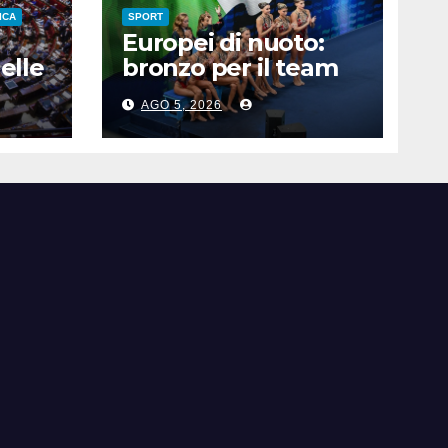
ICA
SPORT
Europei di nuoto:
elle
bronzo per il team
ro,
acrobatico artistico
AGO 5, 2026
dell’Italia