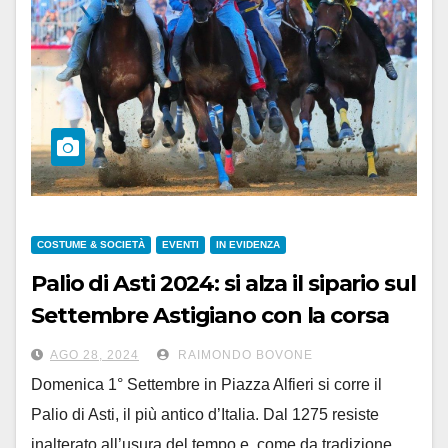
COSTUME & SOCIETÀ
EVENTI
IN EVIDENZA
Palio di Asti 2024: si alza il sipario sul
Settembre Astigiano con la corsa
più antica d’Italia
AGO 28, 2024
RAIMONDO BOVONE
Domenica 1° Settembre in Piazza Alfieri si corre il
Palio di Asti, il più antico d’Italia. Dal 1275 resiste
inalterato all’usura del tempo e, come da tradizione,