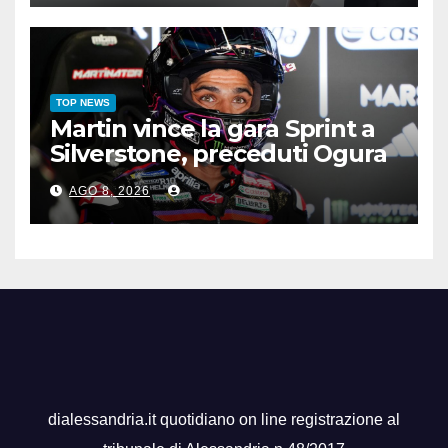
TOP NEWS
Martin vince la gara Sprint a
Silverstone, preceduti Ogura
e Bezzecchi
AGO 8, 2026
dialessandria.it quotidiano on line registrazione al