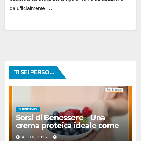
dà ufficialmente il…
TI SEI PERSO...
IN EVIDENZA
Sorsi di Benessere – Una
crema proteica ideale come
spuntino
AGO 9, 2026