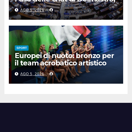
voto a scrutinio segreto
AGO 5, 2026
SPORT
Europei di nuoto: bronzo per
il team acrobatico artistico
dell’Italia
AGO 5, 2026