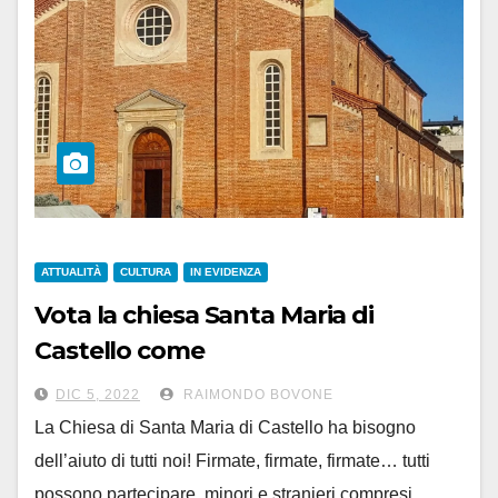
ATTUALITÀ
CULTURA
IN EVIDENZA
Vota la chiesa Santa Maria di
Castello come
‘Luogo del cuore FAI’. Fino al 15
DIC 5, 2022
RAIMONDO BOVONE
dicembre
La Chiesa di Santa Maria di Castello ha bisogno
dell’aiuto di tutti noi! Firmate, firmate, firmate… tutti
possono partecipare, minori e stranieri compresi.