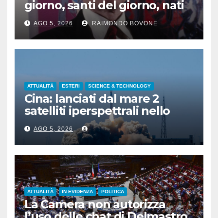
giorno, santi del giorno, nati
famosi, accadde oggi
AGO 5, 2026
RAIMONDO BOVONE
ATTUALITÀ
ESTERI
SCIENCE & TECHNOLOGY
Cina: lanciati dal mare 2
satelliti iperspettrali nello
Shandong
AGO 5, 2026
ATTUALITÀ
IN EVIDENZA
POLITICA
La Camera non autorizza
l’uso delle chat di Delmastro,