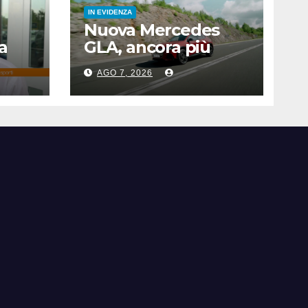
IN EVIDENZA
Nuova Mercedes
a
GLA, ancora più
.
elettrica e
AGO 7, 2026
ilo
tecnologica