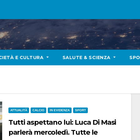
CIETÀ E CULTURA
SALUTE & SCIENZA
SP
ATTUALITÀ
CALCIO
IN EVIDENZA
SPORT
Tutti aspettano lui: Luca Di Masi
parlerà mercoledì. Tutte le