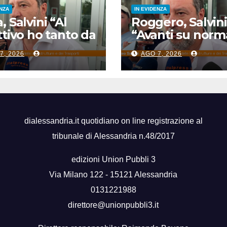
ENZA
IN EVIDENZA
, Salvini “Al
Roggero, Salvini
ttivo ho tanto da
“Avanti su norm
, non ho tempo
anti-risarcimenti
7, 2026
AGO 7, 2026
litigare”
Sulla grazia prof
basso”
dialessandria.it quotidiano on line registrazione al
tribunale di Alessandria n.48/2017
edizioni Union Pubbli 3
Via Milano 122 - 15121 Alessandria
0131221988
direttore@unionpubbli3.it