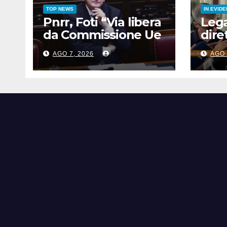
TOP NEWS
IN EVID
Pnrr, Foti “Via libera
Lega
da Commissione Ue
dire
alla proposta di
fare
AGO 7, 2026
AGO 
revisione dell’Italia”
per 