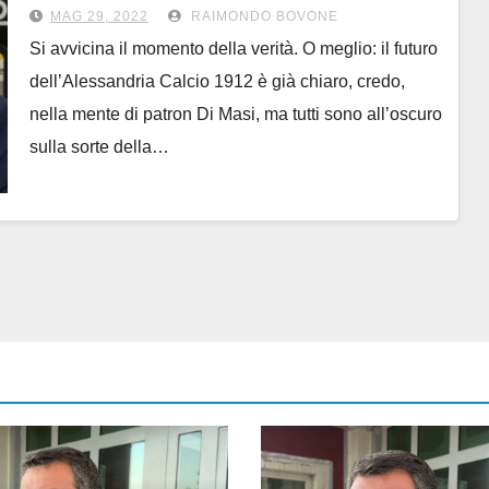
soluzioni possibili
MAG 29, 2022
RAIMONDO BOVONE
Si avvicina il momento della verità. O meglio: il futuro
dell’Alessandria Calcio 1912 è già chiaro, credo,
nella mente di patron Di Masi, ma tutti sono all’oscuro
sulla sorte della…