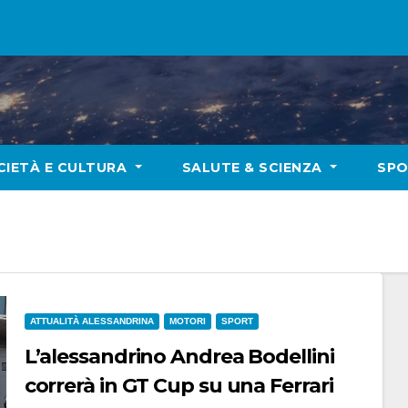
CIETÀ E CULTURA
SALUTE & SCIENZA
SP
ATTUALITÀ ALESSANDRINA
MOTORI
SPORT
L’alessandrino Andrea Bodellini
correrà in GT Cup su una Ferrari