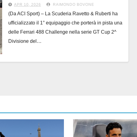
488 Challenge
APR 10, 2026
RAIMONDO BOVONE
(Da ACI Sport) – La Scuderia Ravetto & Ruberti ha
ufficializzato il 1° equipaggio che porterà in pista una
delle Ferrari 488 Challenge nella serie GT Cup 2^
Divisione del…