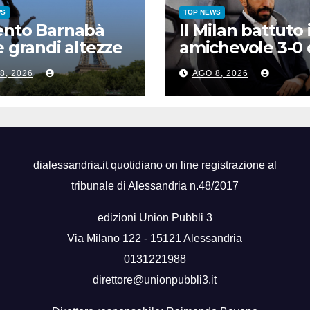
WS
TOP NEWS
ento Barnabà
Il Milan battuto 
e grandi altezze
amichevole 3-0 
 Europei, bis
Chelsea
8, 2026
AGO 8, 2026
rro dopo
tti
dialessandria.it quotidiano on line registrazione al
tribunale di Alessandria n.48/2017
edizioni Union Pubbli 3
Via Milano 122 - 15121 Alessandria
0131221988
direttore@unionpubbli3.it