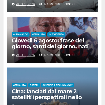
naturale
AGO 6, 2026
RAIMONDO BOVONE
ALMANACCO
ATTUALITÀ
IN EVIDENZA
Giovedì 6 agosto: frase del
giorno, santi del giorno, nati
famosi, accadde oggi
AGO 5, 2026
RAIMONDO BOVONE
ATTUALITÀ
ESTERI
SCIENCE & TECHNOLOGY
Cina: lanciati dal mare 2
satelliti iperspettrali nello
Shandong