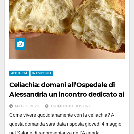
ATTUALITÀ
IN EVIDENZA
Celiachia: domani all’Ospedale di
Alessandria un incontro dedicato ai
malati e alle loro famiglie
MAG 3, 2023
RAIMONDO BOVONE
Come vivere quotidianamente con la celiachia? A
questa domanda sarà data risposta giovedì 4 maggio
nel Salone di rappresentanza dell’Azienda