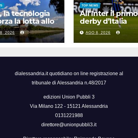
WS
TOP NEWS
, la tecnologia
All’Inter il primo
rza la lotta allo
derby d’Italia
g a Pechino
stagionale,
8, 2026
AGO 8, 2026
Juventus sconfi
2-1
dialessandria.it quotidiano on line registrazione al
tribunale di Alessandria n.48/2017
edizioni Union Pubbli 3
Via Milano 122 - 15121 Alessandria
0131221988
direttore@unionpubbli3.it