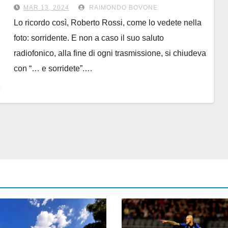
dj dai modi gentili
MAR 13, 2024
RAIMONDO BOVONE
Lo ricordo così, Roberto Rossi, come lo vedete nella
foto: sorridente. E non a caso il suo saluto
radiofonico, alla fine di ogni trasmissione, si chiudeva
con “… e sorridete”.…