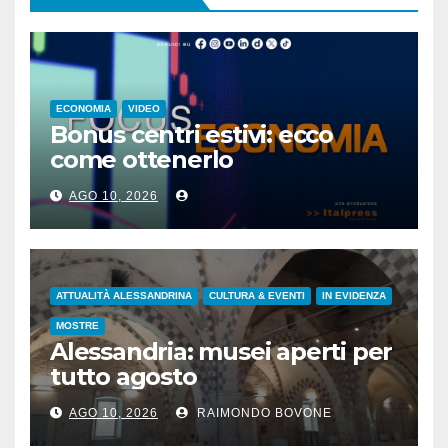
ECONOMIA
VIDEO
Bonus centri estivi: ecco
come ottenerlo
AGO 10, 2026
ATTUALITÀ ALESSANDRINA
CULTURA & EVENTI
IN EVIDENZA
MOSTRE
Alessandria: musei aperti per
tutto agosto
AGO 10, 2026
RAIMONDO BOVONE