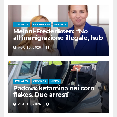
ATTUALITÀ
IN EVIDENZA
POLITICA
Meloni-Frederiksen: “No
all’immigrazione illegale, hub
di rimpatrio in Paesi terzi”
AGO 10, 2026
ATTUALITÀ
CRONACA
VIDEO
Padova: ketamina nei corn
flakes. Due arresti
AGO 10, 2026