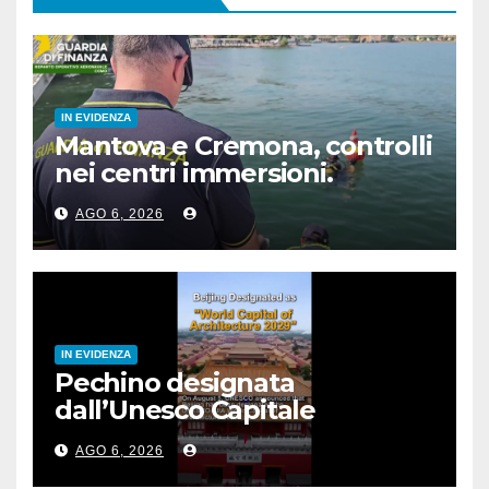
IN EVIDENZA
Mantova e Cremona, controlli
nei centri immersioni.
Sanzioni per 90 mila euro
AGO 6, 2026
IN EVIDENZA
Pechino designata
dall’Unesco Capitale
mondiale dell’architettura
AGO 6, 2026
2029