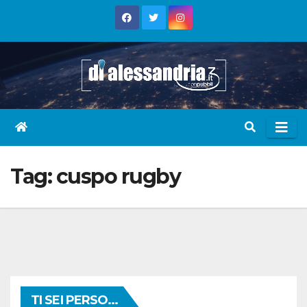
Skip
to
content
Tag:
cuspo rugby
TI SEI PERSO...