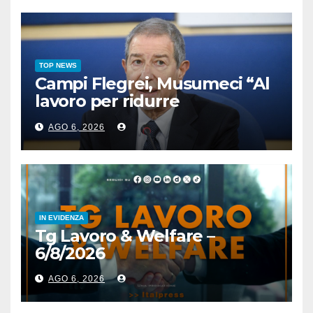
TOP NEWS
Campi Flegrei, Musumeci “Al
lavoro per ridurre
l’esposizione al rischio”
AGO 6, 2026
IN EVIDENZA
Tg Lavoro & Welfare –
6/8/2026
AGO 6, 2026