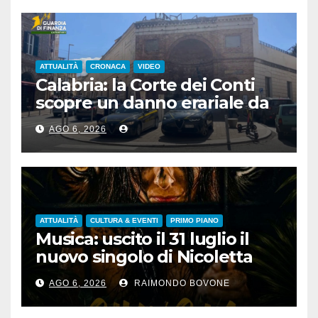
ATTUALITÀ
CRONACA
VIDEO
Calabria: la Corte dei Conti
scopre un danno erariale da
600.000 euro sui depuratori
AGO 6, 2026
ATTUALITÀ
CULTURA & EVENTI
PRIMO PIANO
Musica: uscito il 31 luglio il
nuovo singolo di Nicoletta
Pedrini, ‘Giungla’
AGO 6, 2026
RAIMONDO BOVONE