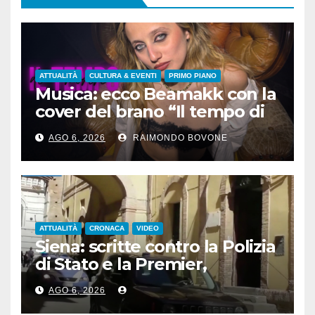
ATTUALITÀ
CULTURA & EVENTI
PRIMO PIANO
Musica: ecco Beamakk con la
cover del brano “Il tempo di
morire” di Battisti
AGO 6, 2026
RAIMONDO BOVONE
ATTUALITÀ
CRONACA
VIDEO
Siena: scritte contro la Polizia
di Stato e la Premier,
denunciato un 24enne
AGO 6, 2026
albanese