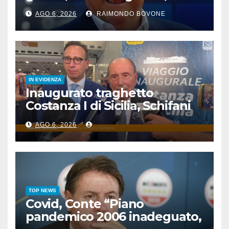
famosi, accadde oggi
AGO 6, 2026
RAIMONDO BOVONE
IN EVIDENZA
Inaugurato traghetto
Costanza I di Sicilia, Schifani
“Mantenuto impegni presi”
AGO 6, 2026
TOP NEWS
Covid, Conte “Piano
pandemico 2006 inadeguato,