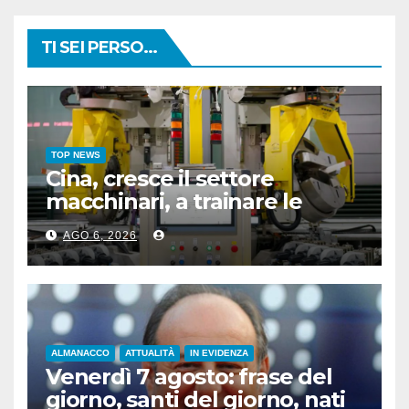
TI SEI PERSO...
TOP NEWS
Cina, cresce il settore
macchinari, a trainare le
“attrezzature intelligenti”
AGO 6, 2026
ALMANACCO
ATTUALITÀ
IN EVIDENZA
Venerdì 7 agosto: frase del
giorno, santi del giorno, nati