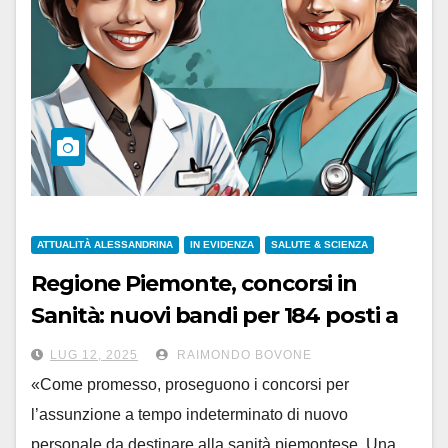
ATTUALITÀ ALESSANDRINA
IN EVIDENZA
SALUTE & SCIENZA
Regione Piemonte, concorsi in
Sanità: nuovi bandi per 184 posti a
tempo indeterminato
LUG 12, 2025
RAIMONDO BOVONE
«Come promesso, proseguono i concorsi per
l’assunzione a tempo indeterminato di nuovo
personale da destinare alla sanità piemontese. Una