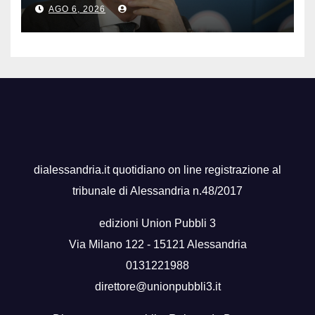
virus senza precedenti”
AGO 6, 2026
dialessandria.it quotidiano on line registrazione al
tribunale di Alessandria n.48/2017
edizioni Union Pubbli 3
Via Milano 122 - 15121 Alessandria
0131221988
direttore@unionpubbli3.it