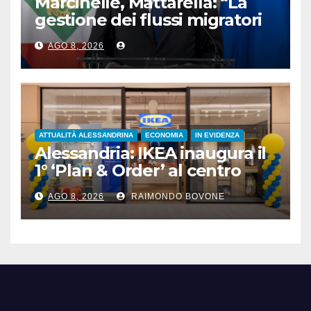
Marcinelle, Mattarella: “La
gestione dei flussi migratori
rispetti la dignità delle
AGO 8, 2026
persone”
ATTUALITÀ ALESSANDRINA
ECONOMIA
IN EVIDENZA
Alessandria: IKEA inaugura il
1° ‘Plan & Order’ al centro
commerciale Panorama
AGO 8, 2026
RAIMONDO BOVONE