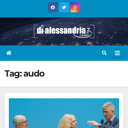
Skip
to
content
Tag:
audo