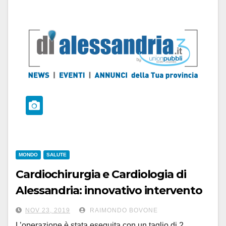
MONDO
SALUTE
Cardiochirurgia e Cardiologia di
Alessandria: innovativo intervento
di sostituzione della valvola aortica
NOV 23, 2019
RAIMONDO BOVONE
L’operazione è stata eseguita con un taglio di 2