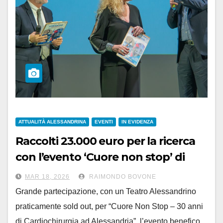
ATTUALITÀ ALESSANDRINA
EVENTI
IN EVIDENZA
Raccolti 23.000 euro per la ricerca
con l’evento ‘Cuore non stop’ di
venerdì 13 marzo
MAR 18, 2026
RAIMONDO BOVONE
Grande partecipazione, con un Teatro Alessandrino
praticamente sold out, per “Cuore Non Stop – 30 anni
di Cardiochirurgia ad Alessandria”, l’evento benefico