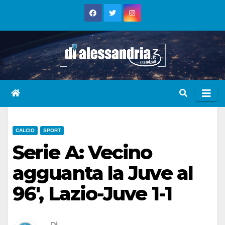
Skip
to
content
CALCIO
SPORT
Serie A: Vecino
agguanta la Juve al
96′, Lazio-Juve 1-1
Di