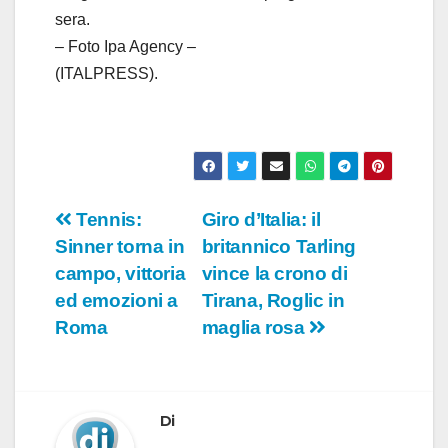
sera.
– Foto Ipa Agency –
(ITALPRESS).
Navigazione
Tennis:
Giro d’Italia: il
Sinner torna in
britannico Tarling
articoli
campo, vittoria
vince la crono di
ed emozioni a
Tirana, Roglic in
Roma
maglia rosa
Di