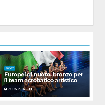
SPORT
Europei di nuoto: bronzo per
il team acrobatico artistico
dell’Italia
AGO 5, 2026