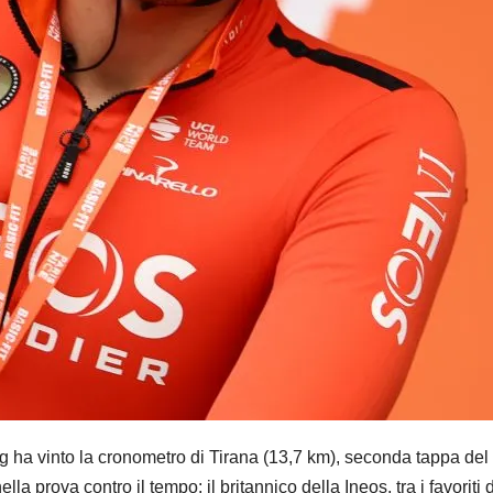
 vinto la cronometro di Tirana (13,7 km), seconda tappa del G
a prova contro il tempo: il britannico della Ineos, tra i favoriti de