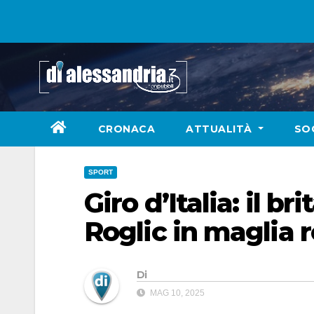
Skip
to
content
CRONACA
ATTUALITÀ
SO
SPORT
Giro d’Italia: il b
Roglic in maglia 
Di
MAG 10, 2025