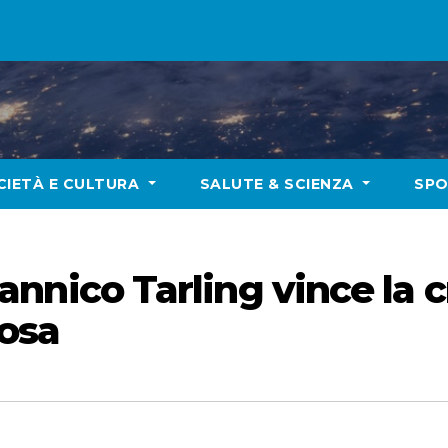
CIETÀ E CULTURA
SALUTE & SCIENZA
SP
ritannico Tarling vince la 
rosa