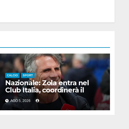
CALCIO
SPORT
Nazionale: Zola entra nel
Club Italia, coordinerà il
settore giovanile
AGO 5, 2026