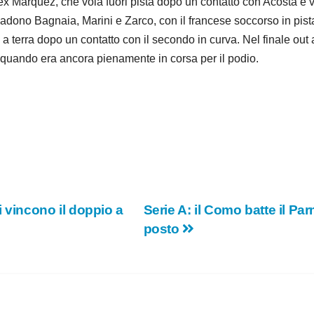
x Marquez, che vola fuori pista dopo un contatto con Acosta e v
: cadono Bagnaia, Marini e Zarco, con il francese soccorso in pis
 a terra dopo un contatto con il secondo in curva. Nel finale out 
 quando era ancora pienamente in corsa per il podio.
i vincono il doppio a
Serie A: il Como batte il Pa
posto