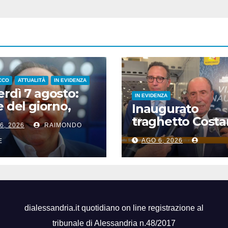
CCO
ATTUALITÀ
IN EVIDENZA
rdì 7 agosto:
IN EVIDENZA
e del giorno,
Inaugurato
i del giorno, nati
traghetto Costa
6, 2026
RAIMONDO
si, accadde
di Sicilia, Schifan
i
AGO 6, 2026
E
“Mantenuto
impegni presi”
dialessandria.it quotidiano on line registrazione al
tribunale di Alessandria n.48/2017