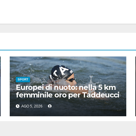
SPORT
Europei di nuoto: nella 5 km
femminile oro per Taddeucci
e bronzo per Pozzobon
AGO 5, 2026