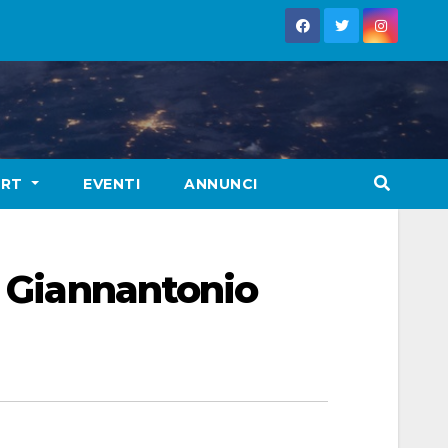
ORT
EVENTI
ANNUNCI
i Giannantonio