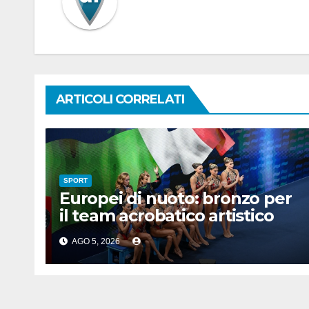
ARTICOLI CORRELATI
SPORT
Europei di nuoto: bronzo per
il team acrobatico artistico
dell’Italia
AGO 5, 2026