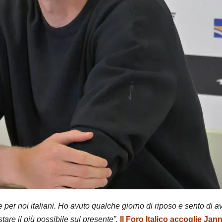
per noi italiani. Ho avuto qualche giorno di riposo e sento di 
tare il più possibile sul presente”.
Il Foro Italico accoglie Ja