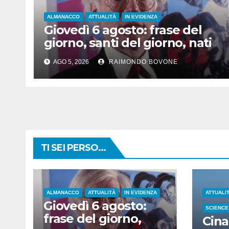
ALMANACCO
ATTUALITÀ
IN EVIDENZA
Giovedì 6 agosto: frase del
giorno, santi del giorno, nati
famosi, accadde oggi
AGO 5, 2026
RAIMONDO BOVONE
TI SEI PERSO...
ALMANACCO
ATTUALITÀ
IN EVIDENZA
ATTUALI
Giovedì 6 agosto:
SCIENCE
frase del giorno,
Cina