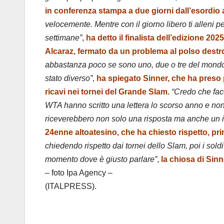
in conferenza stampa a due giorni dall’esordio ag
velocemente. Mentre con il giorno libero ti alleni
settimane”
,
ha detto il finalista dell’edizione 202
Alcaraz, fermato da un problema al polso destr
abbastanza poco se sono uno, due o tre del mondo pe
stato diverso”
,
ha spiegato Sinner, che ha preso p
ricavi nei tornei del Grande Slam.
“Credo che facc
WTA hanno scritto una lettera lo scorso anno e non 
riceverebbero non solo una risposta ma anche un i
24enne altoatesino, che ha chiesto rispetto, prim
chiedendo rispetto dai tornei dello Slam, poi i sold
momento dove è giusto parlare”
,
la chiosa di Sin
– foto Ipa Agency –
(ITALPRESS).