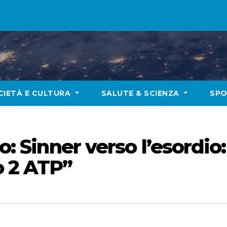
CIETÀ E CULTURA
SALUTE & SCIENZA
SP
co: Sinner verso l’esordi
o 2 ATP”