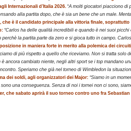
li Internazionali d’Italia 2026.
“
A molti giocatori piacciono di 
 pensando alla partita dopo, che è sia un bene che un male. Men
5, che è il candidato principale alla vittoria finale, soprattutt
o:
“Carlos ha delle qualità incredibili e quando è nei suoi picchi
rchè la partita parte da zero e si gioca tutto in campo. Carlos 
osizione in maniera forte in merito alla polemica dei circu
iamo di più rispetto a quello che riceviamo. Non si tratta solo dei
è ancora cambiato niente, negli altri sport se i top mandano una
ncontro. Speriamo che già nel torneo di Wimbledon la situazio
a dei soldi, agli organizzatori dei Major:
“Siamo in un moment
i sono una conseguenza. Senza di noi i tornei non ci sono, siamo 
ner, che sabato aprirà il suo torneo contro uno fra Sebastian