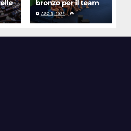
elle
bronzo per il team
ro,
acrobatico artistico
AGO 5, 2026
dell’Italia