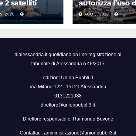
 2 satelliti
autorizza l’uso d
spettrali nello
chat di Delmast
5, 2026
AGO 5, 2026
ndong
voto a scrutinio
segreto
dialessandria.it quotidiano on line registrazione al
tribunale di Alessandria n.48/2017
edizioni Union Pubbli 3
Via Milano 122 - 15121 Alessandria
0131221988
direttore@unionpubbli3.it
Direttore responsabile: Raimondo Bovone
Contattaci:
amministrazione@unionpubbli3.it