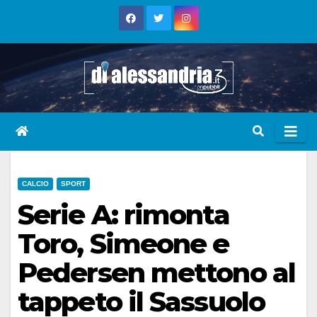
Skip
to
content
CALCIO
SPORT
Serie A: rimonta
Toro, Simeone e
Pedersen mettono al
tappeto il Sassuolo