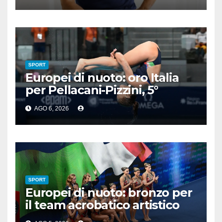
SPORT
Europei di nuoto: oro Italia
per Pellacani-Pizzini, 5°
trionfo per Chiara
AGO 6, 2026
SPORT
Europei di nuoto: bronzo per
il team acrobatico artistico
dell’Italia