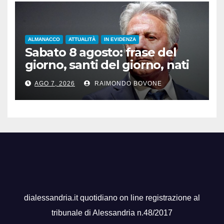
ALMANACCO
ATTUALITÀ
IN EVIDENZA
Sabato 8 agosto: frase del
giorno, santi del giorno, nati
famosi, accadde oggi
AGO 7, 2026
RAIMONDO BOVONE
dialessandria.it quotidiano on line registrazione al
tribunale di Alessandria n.48/2017