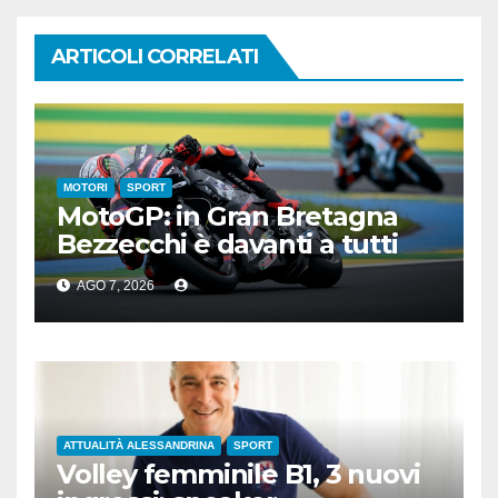
ARTICOLI CORRELATI
MOTORI
SPORT
MotoGP: in Gran Bretagna
Bezzecchi è davanti a tutti
nelle Practice
AGO 7, 2026
ATTUALITÀ ALESSANDRINA
SPORT
Volley femminile B1, 3 nuovi