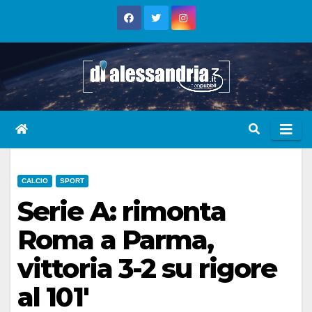
Skip
to
content
CALCIO
SPORT
Serie A: rimonta
Roma a Parma,
vittoria 3-2 su rigore
al 101′