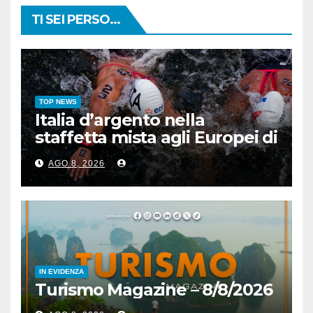
TI SEI PERSO...
TOP NEWS
Italia d’argento nella
staffetta mista agli Europei di
nuoto di fondo
AGO 8, 2026
IN EVIDENZA
Turismo Magazine – 8/8/2026