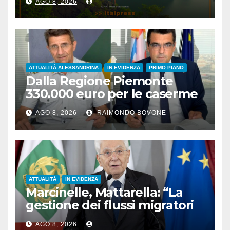
AGO 8, 2026
ATTUALITÀ ALESSANDRINA
IN EVIDENZA
PRIMO PIANO
Dalla Regione Piemonte
330.000 euro per le caserme
della Guardia di Finanza
AGO 8, 2026
RAIMONDO BOVONE
ATTUALITÀ
IN EVIDENZA
Marcinelle, Mattarella: “La
gestione dei flussi migratori
rispetti la dignità delle
AGO 8, 2026