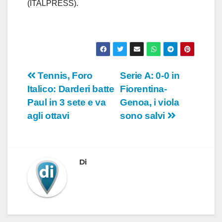
(ITALPRESS).
Navigazione
Tennis, Foro
Serie A: 0-0 in
Italico: Darderi batte
Fiorentina-
articoli
Paul in 3 sete e va
Genoa, i viola
agli ottavi
sono salvi
Di