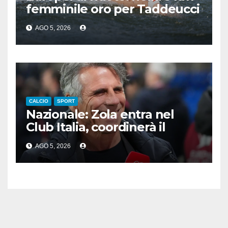
femminile oro per Taddeucci
e bronzo per Pozzobon
AGO 5, 2026
CALCIO
SPORT
Nazionale: Zola entra nel
Club Italia, coordinerà il
settore giovanile
AGO 5, 2026