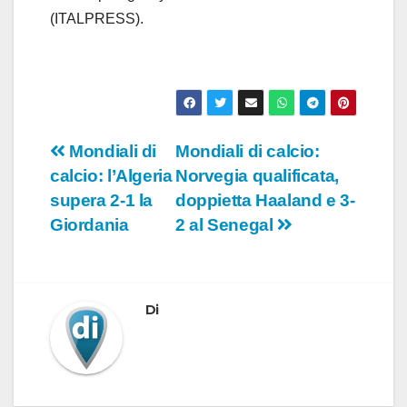
(ITALPRESS).
Navigazione
Mondiali di
Mondiali di calcio:
calcio: l’Algeria
Norvegia qualificata,
articoli
supera 2-1 la
doppietta Haaland e 3-
Giordania
2 al Senegal
Di