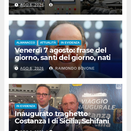
“attrezzature intelligenti”
AGO 6, 2026
ALMANACCO
ATTUALITÀ
IN EVIDENZA
Venerdì 7 agosto: frase del
giorno, santi del giorno, nati
famosi, accadde oggi
AGO 6, 2026
RAIMONDO BOVONE
IN EVIDENZA
Inaugurato traghetto
Costanza I di Sicilia, Schifani
“Mantenuto impegni presi”