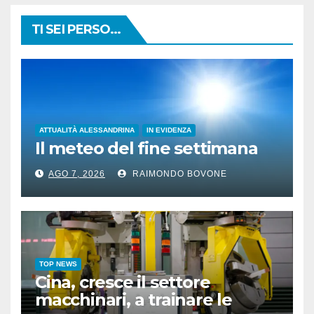
TI SEI PERSO...
ATTUALITÀ ALESSANDRINA
IN EVIDENZA
Il meteo del fine settimana
AGO 7, 2026
RAIMONDO BOVONE
TOP NEWS
Cina, cresce il settore
macchinari, a trainare le