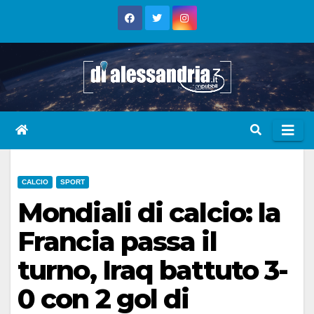
Skip
to
content
CALCIO
SPORT
Mondiali di calcio: la
Francia passa il
turno, Iraq battuto 3-
0 con 2 gol di