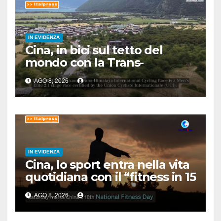
IN EVIDENZA
Cina, in bici sul tetto del
mondo con la Trans-
Himalaya Race
AGO 8, 2026
IN EVIDENZA
Cina, lo sport entra nella vita
quotidiana con il “fitness in 15
minuti”
AGO 8, 2026