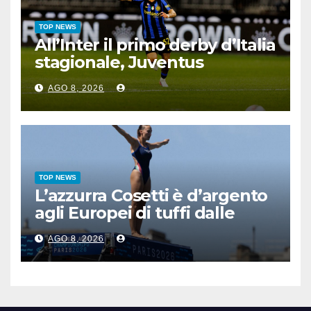
TOP NEWS
All’Inter il primo derby d’Italia
stagionale, Juventus
sconfitta 2-1
AGO 8, 2026
TOP NEWS
L’azzurra Cosetti è d’argento
agli Europei di tuffi dalle
grandi altezze
AGO 8, 2026