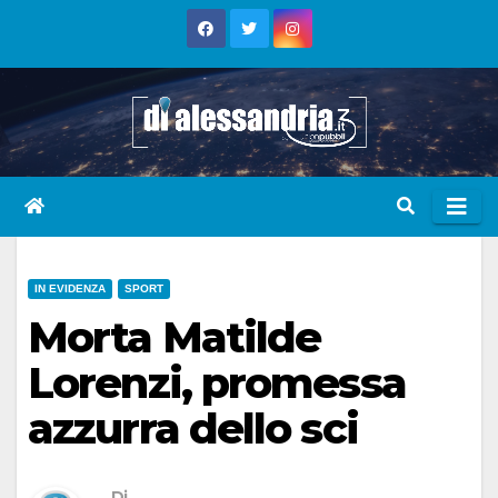
Skip
to
content
IN EVIDENZA
SPORT
Morta Matilde
Lorenzi, promessa
azzurra dello sci
Di