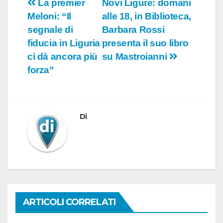
Navigazione
La premier
Novi Ligure: domani
Meloni: “Il
alle 18, in Biblioteca,
articoli
segnale di
Barbara Rossi
fiducia in Liguria
presenta il suo libro
ci dà ancora più
su Mastroianni
forza”
Di
ARTICOLI CORRELATI