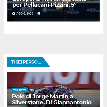
per Pellacani-Pizzini, 5°
trionfo per Chiara
AGO 6, 2026
TI SEI PERSO...
TOP NEWS
Pole di Jorge Martin a
Silverstone, Di Giannantonio