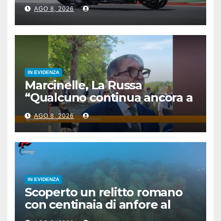
4°, Bezzecchi 5°
AGO 8, 2026
IN EVIDENZA
Marcinelle, La Russa
“Qualcuno continua ancora a
voltare le spalle”
AGO 8, 2026
IN EVIDENZA
Scoperto un relitto romano
con centinaia di anfore al
largo di Mazara del Vallo