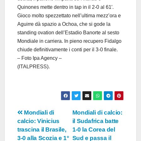
Quinones mette dentro in tap in il 2-0 al 61′.
Gioco molto spezzettato nell’ultima mezz’ora e
Aguirre dà spazio a Ochoa, che si gode la
standing ovation dell’Estadio Banorte al sesto
Mondiale in carriera. In pieno recupero Fidalgo
chiude definitivamente i conti per il 3-0 finale.
– Foto Ipa Agency –
(ITALPRESS).
Navigazione
Mondiali di
Mondiali di calcio:
calcio: Vinicius
il Sudafrica batte
articoli
trascina il Brasile,
1-0 la Corea del
3-0 alla Scozia e 1°
Sud e passa il