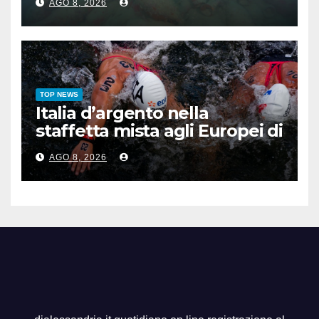
AGO 8, 2026
TOP NEWS
Italia d’argento nella
staffetta mista agli Europei di
nuoto di fondo
AGO 8, 2026