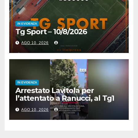
IN EVIDENZA
Tg Sport – 10/8/2026
AGO 10, 2026
IN EVIDENZA
Arrestato Lavitola per
l’attentato a Ranucci, al Tg1
le prime immagini
AGO 10, 2026