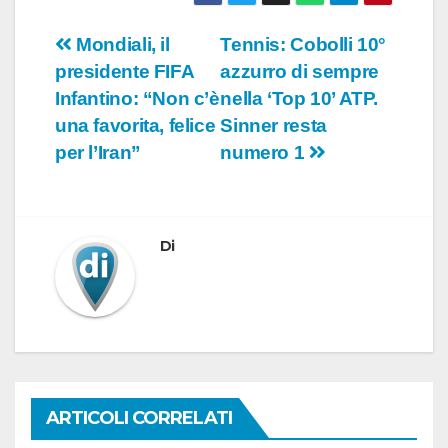
Navigazione
Mondiali, il
Tennis: Cobolli 10°
presidente FIFA
azzurro di sempre
articoli
Infantino: “Non c’è
nella ‘Top 10’ ATP.
una favorita, felice
Sinner resta
per l’Iran”
numero 1
Di
ARTICOLI CORRELATI