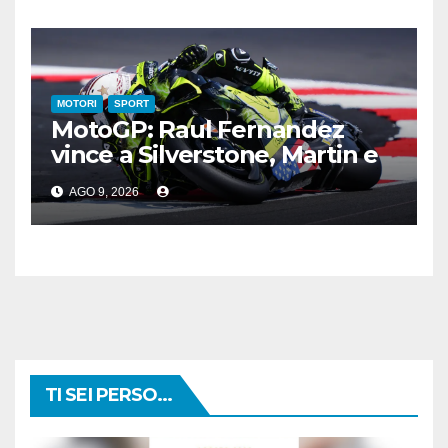
MOTORI
SPORT
MotoGP: Raul Fernandez
vince a Silverstone, Martin e
Bezzecchi sul podio
AGO 9, 2026
TI SEI PERSO...