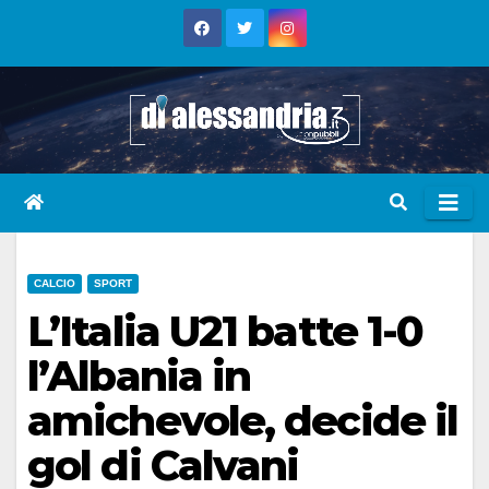
Skip
to
content
CALCIO
SPORT
L’Italia U21 batte 1-0
l’Albania in
amichevole, decide il
gol di Calvani