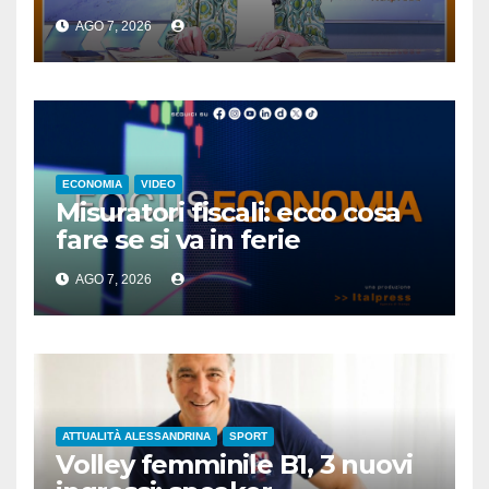
AGO 7, 2026
ECONOMIA
VIDEO
Misuratori fiscali: ecco cosa
fare se si va in ferie
AGO 7, 2026
ATTUALITÀ ALESSANDRINA
SPORT
Volley femminile B1, 3 nuovi