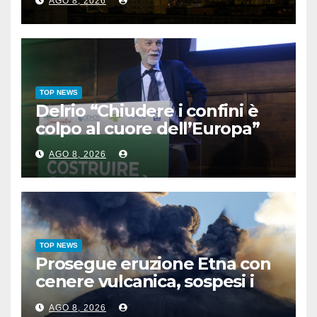
AGO 8, 2026
TOP NEWS
Delrio “Chiudere i confini è
colpo al cuore dell’Europa”
AGO 8, 2026
TOP NEWS
Prosegue eruzione Etna con
cenere vulcanica, sospesi i
voli in arrivo a Catania
AGO 8, 2026