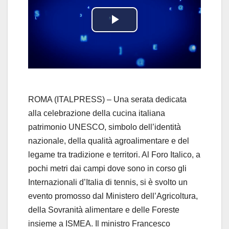
P
l
a
y
ROMA (ITALPRESS) – Una serata dedicata
alla celebrazione della cucina italiana
V
patrimonio UNESCO, simbolo dell’identità
nazionale, della qualità agroalimentare e del
i
legame tra tradizione e territori. Al Foro Italico, a
d
pochi metri dai campi dove sono in corso gli
Internazionali d’Italia di tennis, si è svolto un
e
evento promosso dal Ministero dell’Agricoltura,
della Sovranità alimentare e delle Foreste
o
insieme a ISMEA. Il ministro Francesco