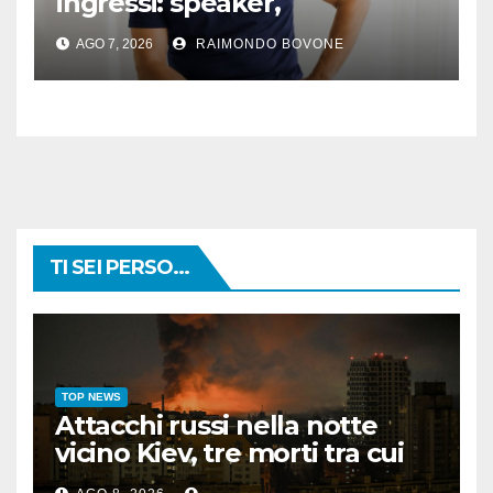
ingressi: speaker,
preparatore atletico e team
AGO 7, 2026
RAIMONDO BOVONE
manager
TI SEI PERSO...
TOP NEWS
Attacchi russi nella notte
vicino Kiev, tre morti tra cui
un bambino