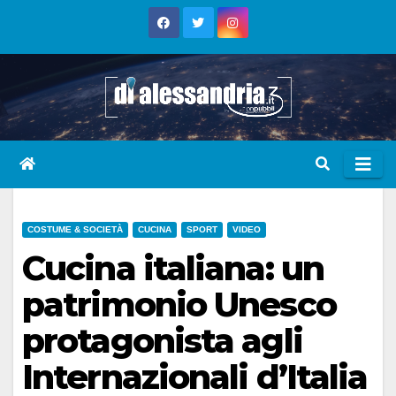
Skip
to
content
COSTUME & SOCIETÀ
CUCINA
SPORT
VIDEO
Cucina italiana: un
patrimonio Unesco
protagonista agli
Internazionali d’Italia