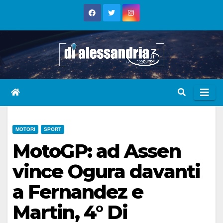
Skip
to
content
MOTORI
SPORT
MotoGP: ad Assen
vince Ogura davanti
a Fernandez e
Martin, 4° Di