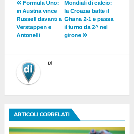
Navigazione
Formula Uno:
Mondiali di calcio:
in Austria vince
la Croazia batte il
articoli
Russell davanti a
Ghana 2-1 e passa
Verstappen e
il turno da 2^ nel
Antonelli
girone
Di
ARTICOLI CORRELATI