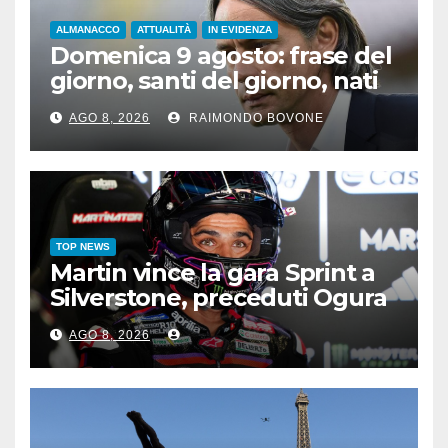
ALMANACCO
ATTUALITÀ
IN EVIDENZA
Domenica 9 agosto: frase del
giorno, santi del giorno, nati
famosi, accadde oggi
AGO 8, 2026
RAIMONDO BOVONE
TOP NEWS
Martin vince la gara Sprint a
Silverstone, preceduti Ogura
e Bezzecchi
AGO 8, 2026