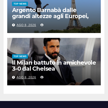
TOP NEWS
Argento Barnabà dalle
grandi altezze agli Europei,
bis azzurro dopo Cosetti
AGO 8, 2026
TOP NEWS
Il Milan battuto in amichevole
3-0 dal Chelsea
AGO 8, 2026