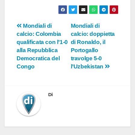
Navigazione
Mondiali di
Mondiali di
calcio: Colombia
calcio: doppietta
articoli
qualificata con l’1-0
di Ronaldo, il
alla Repubblica
Portogallo
Democratica del
travolge 5-0
Congo
l’Uzbekistan
Di