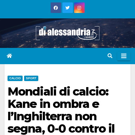
Skip
to
content
CALCIO
SPORT
Mondiali di calcio:
Kane in ombra e
l’Inghilterra non
segna, 0-0 contro il