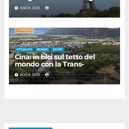
altezze
AGO 8, 2026
ATTUALITÀ
MONDO
SPORT
Cina: in bici sul tetto del
mondo con la Trans-
Himalaya Race
AGO 8, 2026