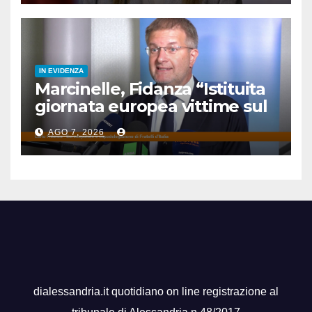
IN EVIDENZA
Marcinelle, Fidanza “Istituita
giornata europea vittime sul
lavoro l’8 agosto”
AGO 7, 2026
dialessandria.it quotidiano on line registrazione al