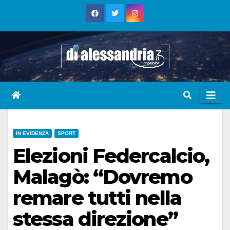
Skip
to
content
IN EVIDENZA
SPORT
Elezioni Federcalcio,
Malagò: “Dovremo
remare tutti nella
stessa direzione”