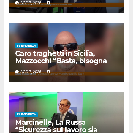
AGO 7, 2026
IN EVIDENZA
Caro traghetti in Sicilia,
Mazzocchi “Basta, bisogna
fermare questo scempio”
AGO 7, 2026
IN EVIDENZA
Marcinelle, La Russa
“Sicurezza sul lavoro sia