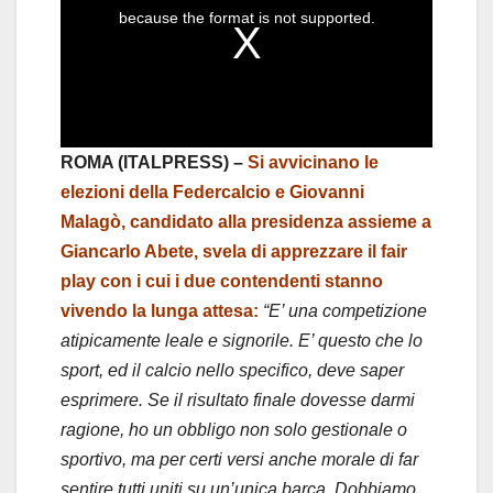
a
because the format is not supported.
m
o
d
a
l
w
i
n
d
o
w
.
ROMA (ITALPRESS) –
Si avvicinano le
elezioni della Federcalcio e Giovanni
Malagò, candidato alla presidenza assieme a
Giancarlo Abete, svela di apprezzare il fair
play con i cui i due contendenti stanno
vivendo la lunga attesa:
“E’ una competizione
atipicamente leale e signorile. E’ questo che lo
sport, ed il calcio nello specifico, deve saper
esprimere. Se il risultato finale dovesse darmi
ragione, ho un obbligo non solo gestionale o
sportivo, ma per certi versi anche morale di far
sentire tutti uniti su un’unica barca. Dobbiamo