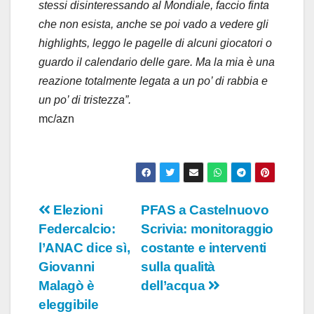
stessi disinteressando al Mondiale, faccio finta
che non esista, anche se poi vado a vedere gli
highlights, leggo le pagelle di alcuni giocatori o
guardo il calendario delle gare. Ma la mia è una
reazione totalmente legata a un po’ di rabbia e
un po’ di tristezza”.
mc/azn
Navigazione
Elezioni
PFAS a Castelnuovo
Federcalcio:
Scrivia: monitoraggio
articoli
l’ANAC dice sì,
costante e interventi
Giovanni
sulla qualità
Malagò è
dell’acqua
eleggibile