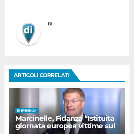
Di
ARTICOLI CORRELATI
IN EVIDENZA
Marcinelle, Fidanza “Istituita
giornata europea vittime sul
lavoro l’8 agosto”