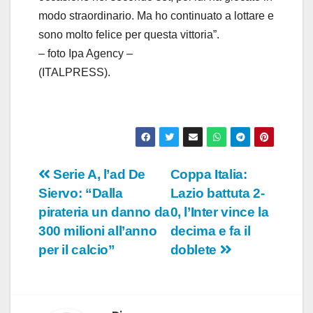
modo straordinario. Ma ho continuato a lottare e
sono molto felice per questa vittoria”.
– foto Ipa Agency –
(ITALPRESS).
Navigazione
Serie A, l’ad De
Coppa Italia:
Siervo: “Dalla
Lazio battuta 2-
articoli
pirateria un danno da
0, l’Inter vince la
300 milioni all’anno
decima e fa il
per il calcio”
doblete