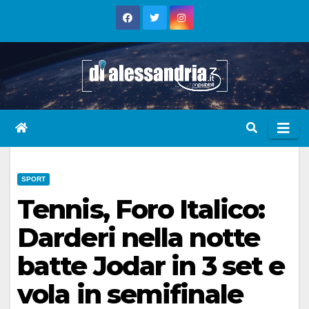
Skip
to
content
SPORT
Tennis, Foro Italico:
Darderi nella notte
batte Jodar in 3 set e
vola in semifinale