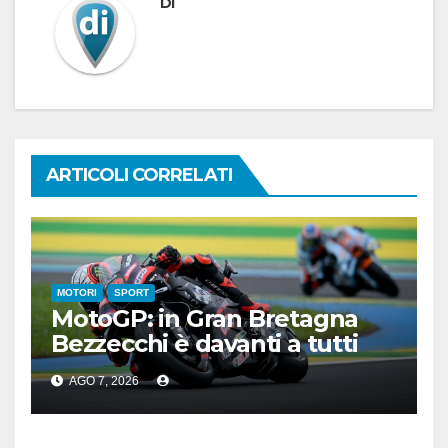
Di
ARTICOLI CORRELATI
MOTORI
SPORT
MotoGP: in Gran Bretagna
Bezzecchi è davanti a tutti
nelle Practice
AGO 7, 2026