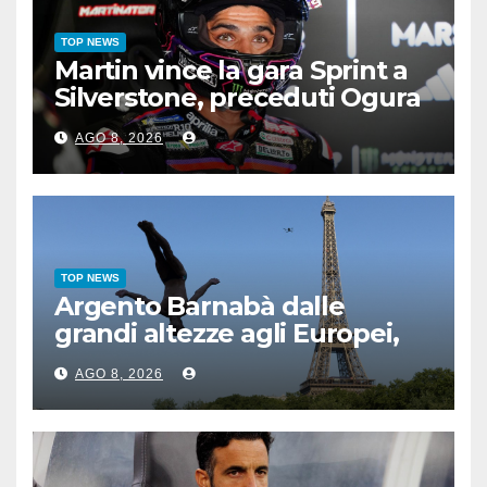
TOP NEWS
Martin vince la gara Sprint a
Silverstone, preceduti Ogura
e Bezzecchi
AGO 8, 2026
TOP NEWS
Argento Barnabà dalle
grandi altezze agli Europei,
bis azzurro dopo Cosetti
AGO 8, 2026