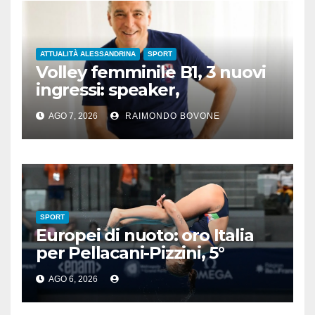
ATTUALITÀ ALESSANDRINA
SPORT
Volley femminile B1, 3 nuovi
ingressi: speaker,
preparatore atletico e team
AGO 7, 2026
RAIMONDO BOVONE
manager
SPORT
Europei di nuoto: oro Italia
per Pellacani-Pizzini, 5°
trionfo per Chiara
AGO 6, 2026