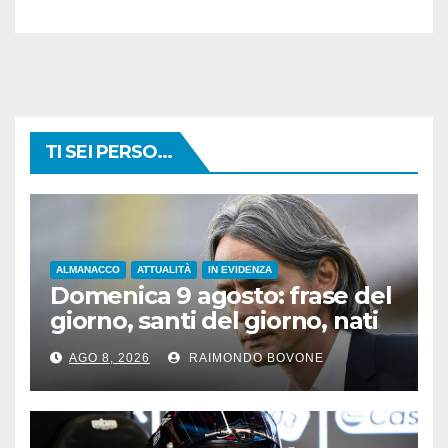
TI SEI PERSO...
ALMANACCO
ATTUALITÀ
IN EVIDENZA
Domenica 9 agosto: frase del
giorno, santi del giorno, nati
famosi, accadde oggi
AGO 8, 2026
RAIMONDO BOVONE