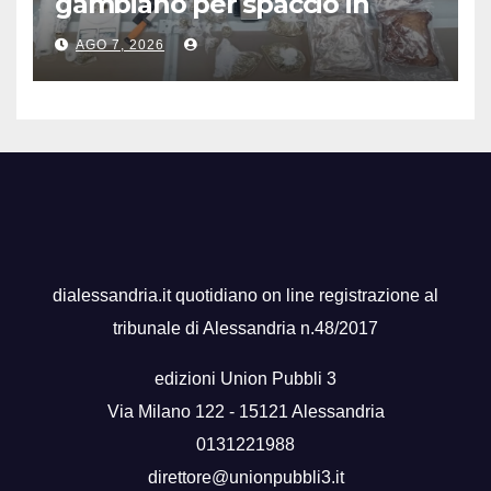
gambiano per spaccio in
stazione, aveva 7 Kg di droga
AGO 7, 2026
dialessandria.it quotidiano on line registrazione al
tribunale di Alessandria n.48/2017
edizioni Union Pubbli 3
Via Milano 122 - 15121 Alessandria
0131221988
direttore@unionpubbli3.it