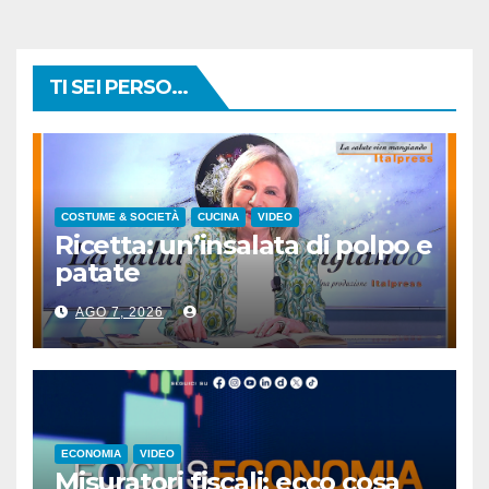
TI SEI PERSO...
COSTUME & SOCIETÀ
CUCINA
VIDEO
Ricetta: un’insalata di polpo e
patate
AGO 7, 2026
ECONOMIA
VIDEO
Misuratori fiscali: ecco cosa