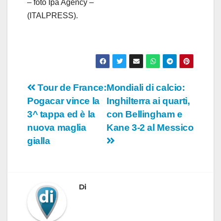
– foto Ipa Agency –
(ITALPRESS).
Navigazione
Tour de France:
Mondiali di calcio:
Pogacar vince la
Inghilterra ai quarti,
articoli
3^ tappa ed è la
con Bellingham e
nuova maglia
Kane 3-2 al Messico
gialla
Di