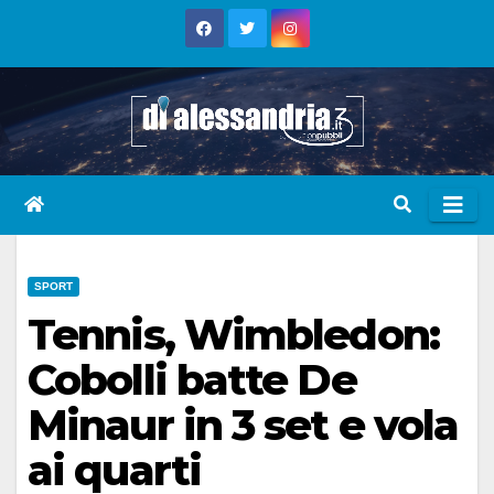
Skip
to
content
SPORT
Tennis, Wimbledon:
Cobolli batte De
Minaur in 3 set e vola
ai quarti