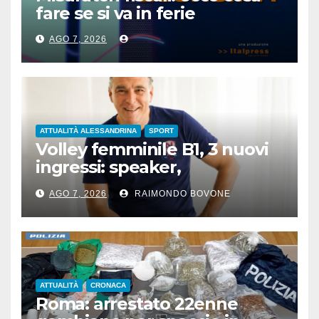
fare se si va in ferie
AGO 7, 2026
ATTUALITÀ ALESSANDRINA
SPORT
Volley femminile B1, 3 nuovi
ingressi: speaker,
preparatore atletico e team
AGO 7, 2026
RAIMONDO BOVONE
manager
ATTUALITÀ
CRONACA
Roma: arrestato 22enne