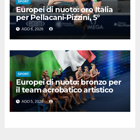
SPORT
Europei di nuoto: oro Italia
per Pellacani-Pizzini, 5°
trionfo per Chiara
AGO 6, 2026
SPORT
Europei di nuoto: bronzo per
il team acrobatico artistico
dell’Italia
AGO 5, 2026