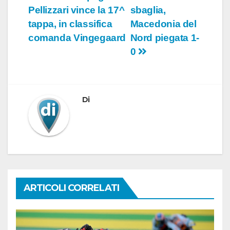
Pellizzari vince la 17^
sbaglia,
articoli
tappa, in classifica
Macedonia del
comanda Vingegaard
Nord piegata 1-
0
Di
ARTICOLI CORRELATI