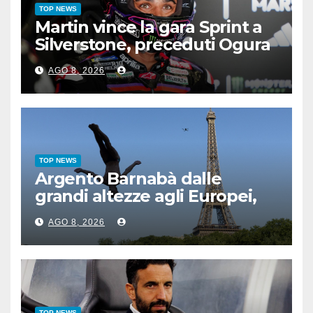
TOP NEWS
Martin vince la gara Sprint a
Silverstone, preceduti Ogura
e Bezzecchi
AGO 8, 2026
TOP NEWS
Argento Barnabà dalle
grandi altezze agli Europei,
bis azzurro dopo Cosetti
AGO 8, 2026
TOP NEWS