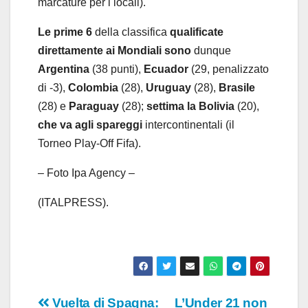
marcature per i locali).
Le prime 6
della classifica
qualificate
direttamente ai Mondiali sono
dunque
Argentina
(38 punti),
Ecuador
(29, penalizzato
di -3),
Colombia
(28),
Uruguay
(28),
Brasile
(28) e
Paraguay
(28);
settima la Bolivia
(20),
che va agli spareggi
intercontinentali (il
Torneo Play-Off Fifa).
– Foto Ipa Agency –
(ITALPRESS).
Navigazione
Vuelta di Spagna:
L’Under 21 non