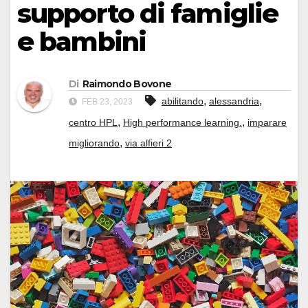
supporto di famiglie
e bambini
Di
Raimondo Bovone
,
,
abilitando
alessandria
FEB 23, 2023
,
,
centro HPL
High performance learning.
imparare
,
migliorando
via alfieri 2