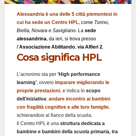
Alessandria è una delle 5 città piemontesi in
cui ha sede un Centro HPL,
come
Torino,
Biella, Novara e Savigliano.
La
sede
alessandrina
, da ieri, si trova presso
l’
Associazione Abilitando
,
via Alfieri 2
.
Cosa significa HPL
L’acronimo sta per
‘High performance
learning’
, ovvero
imparare migliorando le
proprie prestazioni
, e indica lo
scopo
dell’iniziativa
:
andare incontro ai bambini
con fragilità cognitive e alle loro famiglie
,
schierandosi al fianco della scuola.
Il Centro HPL è una
struttura dedicata a
bambine e bambini della scuola primaria, tra