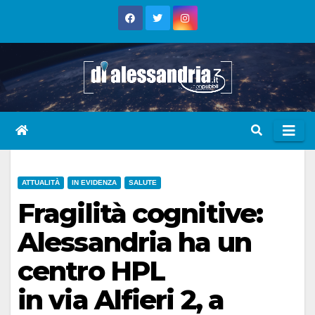
Skip
to
content
ATTUALITÀ
IN EVIDENZA
SALUTE
Fragilità cognitive:
Alessandria ha un
centro HPL
in via Alfieri 2, a