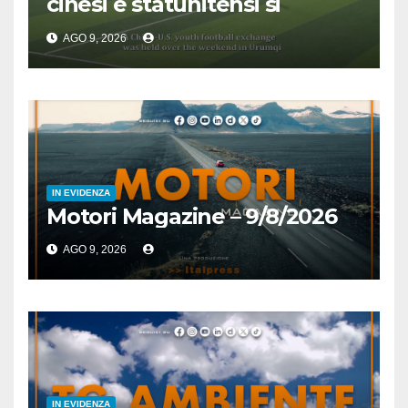
cinesi e statunitensi si
incontrano grazie a sport
AGO 9, 2026
IN EVIDENZA
Motori Magazine – 9/8/2026
AGO 9, 2026
IN EVIDENZA