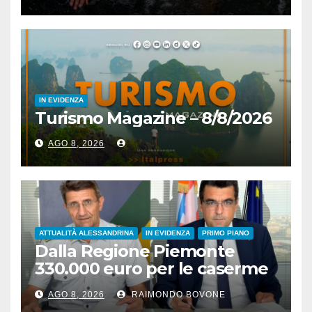
IN EVIDENZA
Turismo Magazine – 8/8/2026
AGO 8, 2026
ATTUALITÀ ALESSANDRINA
IN EVIDENZA
PRIMO PIANO
Dalla Regione Piemonte
330.000 euro per le caserme
della Guardia di Finanza
AGO 8, 2026
RAIMONDO BOVONE