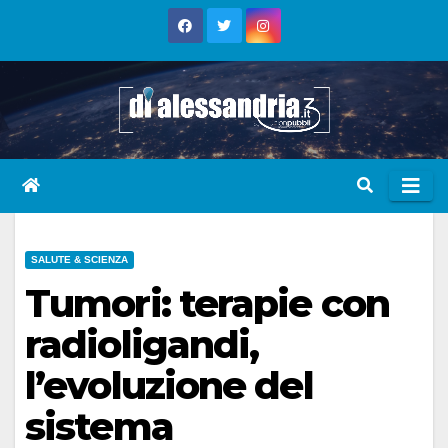
Skip
to
content
SALUTE & SCIENZA
Tumori: terapie con
radioligandi,
l’evoluzione del
sistema