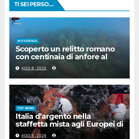
TI SEI PERSO...
IN EVIDENZA
Scoperto un relitto romano
con centinaia di anfore al
largo di Mazara del Vallo
AGO 8, 2026
TOP NEWS
Italia d’argento nella
staffetta mista agli Europei di
nuoto di fondo
AGO 8, 2026