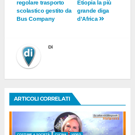
articoli
regolare trasporto
Etiopia la più
scolastico gestito da
grande diga
Bus Company
d’Africa
Di
ARTICOLI CORRELATI
COSTUME & SOCIETÀ
CUCINA
VIDEO