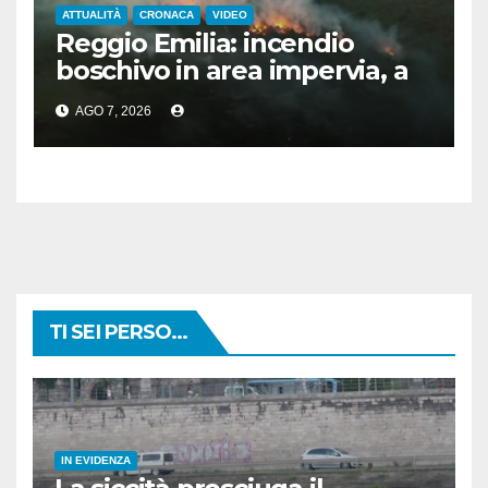
ATTUALITÀ
CRONACA
VIDEO
Reggio Emilia: incendio
boschivo in area impervia, a
Canossa
AGO 7, 2026
TI SEI PERSO...
IN EVIDENZA