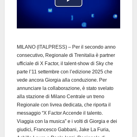
P
l
a
y
MILANO (ITALPRESS) – Per il secondo anno
consecutivo, Regionale di Trenitalia è partner
V
ufficiale di X Factor, il talent-show di Sky che
parte l’11 settembre con l’edizione 2025 che
i
vede ancora Giorgia alla conduzione. Per
d
annunciare la collaborazione, è stato svelato
alla stazione di Milano Centrale un treno
e
Regionale con livrea dedicata, che riporta il
messaggio “X Factor Accende il talento.
o
Viaggia con la musica” e i volti di Giorgia e dei
giudici, Francesco Gabbani, Jake La Furia,