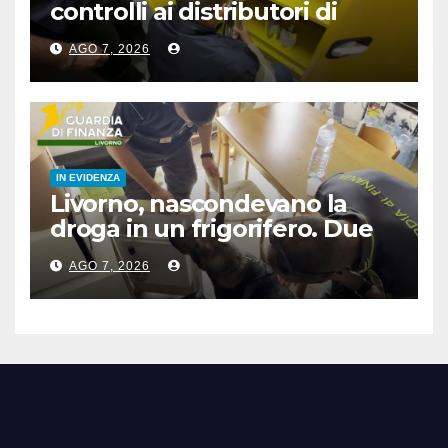
controlli ai distributori di
carburante, 6 multati
AGO 7, 2026
IN EVIDENZA
Livorno, nascondevano la
droga in un frigorifero. Due
arresti
AGO 7, 2026