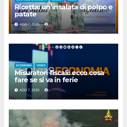
Ricetta: un’insalata di polpo e
patate
AGO 7, 2026
ECONOMIA
VIDEO
Misuratori fiscali: ecco cosa
fare se si va in ferie
AGO 7, 2026