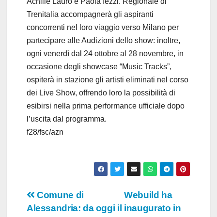
Achille Lauro e Paola Iezzi. Regionale di
Trenitalia accompagnerà gli aspiranti
concorrenti nel loro viaggio verso Milano per
partecipare alle Audizioni dello show: inoltre,
ogni venerdì dal 24 ottobre al 28 novembre, in
occasione degli showcase “Music Tracks”,
ospiterà in stazione gli artisti eliminati nel corso
dei Live Show, offrendo loro la possibilità di
esibirsi nella prima performance ufficiale dopo
l’uscita dal programma.
f28/fsc/azn
Navigazione
Comune di
Webuild ha
Alessandria: da oggi il
inaugurato in