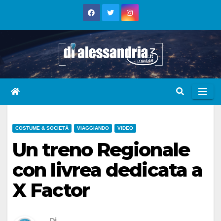
Skip
to
content
COSTUME & SOCIETÀ
VIAGGIANDO
VIDEO
Un treno Regionale
con livrea dedicata a
X Factor
Di