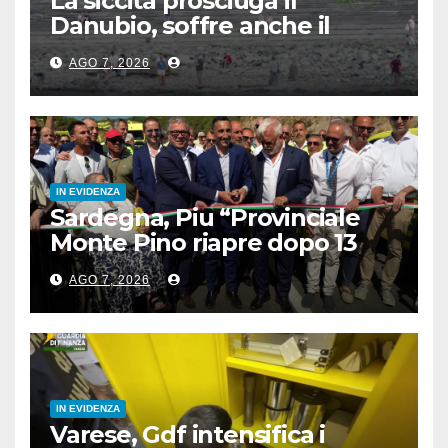
La siccità prosciuga il
Danubio, soffre anche il
turismo
AGO 7, 2026
IN EVIDENZA
Sardegna, Piu “Provinciale
Monte Pino riapre dopo 13
anni, opera fondamentale”
AGO 7, 2026
IN EVIDENZA
Varese, Gdf intensifica i