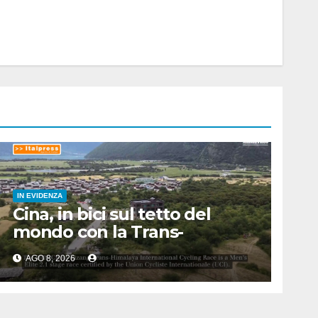
IN EVIDENZA
Cina, in bici sul tetto del
mondo con la Trans-
Himalaya Race
AGO 8, 2026