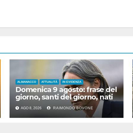
ALMANACCO
ATTUALITÀ
IN EVIDENZA
Domenica 9 agosto: frase del
giorno, santi del giorno, nati
famosi, accadde oggi
AGO 8, 2026
RAIMONDO BOVONE