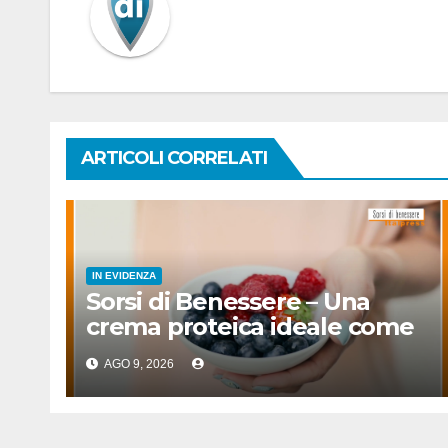
ARTICOLI CORRELATI
IN EVIDENZA
Sorsi di Benessere – Una
crema proteica ideale come
spuntino
AGO 9, 2026