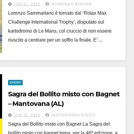
LUG 31, 2023
RAIMONDO BOVONE
Lorenzo Sammartano è tornato dal ‘Rotax Max
Challenge International Trophy’, disputato sul
kartodromo di Le Mans, col cruccio di non essere
riuscito a centrare per un soffio la finale. E’…
EVENTI
Sagra del Bollito misto con Bagnet
– Mantovana (AL)
LUG 31, 2023
ALESSANDRIA EVENTI
Sagra del Bollito misto con Bagnet La Sagra del
bollito misto con bagnet torna, per la 46ª edizione, a