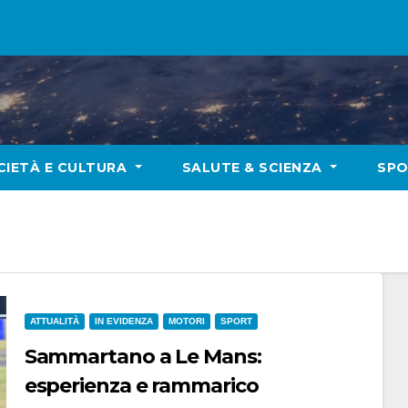
CIETÀ E CULTURA
SALUTE & SCIENZA
SP
ATTUALITÀ
IN EVIDENZA
MOTORI
SPORT
Sammartano a Le Mans:
esperienza e rammarico