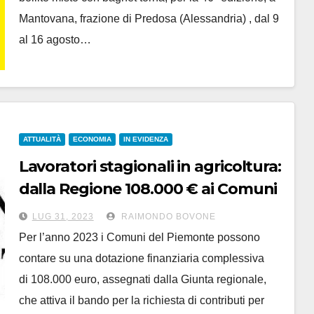
Mantovana, frazione di Predosa (Alessandria) , dal 9
al 16 agosto…
ATTUALITÀ
ECONOMIA
IN EVIDENZA
Lavoratori stagionali in agricoltura:
dalla Regione 108.000 € ai Comuni
per la strutture abitative
LUG 31, 2023
RAIMONDO BOVONE
Per l’anno 2023 i Comuni del Piemonte possono
contare su una dotazione finanziaria complessiva
di 108.000 euro, assegnati dalla Giunta regionale,
che attiva il bando per la richiesta di contributi per