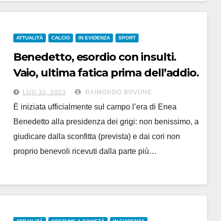
ATTUALITÀ
CALCIO
IN EVIDENZA
SPORT
Benedetto, esordio con insulti.
Vaio, ultima fatica prima dell’addio.
Al ‘Mocca’ ha vinto 1-0 la Samp
LUG 31, 2023
RAIMONDO BOVONE
È iniziata ufficialmente sul campo l’era di Enea
Benedetto alla presidenza dei grigi: non benissimo, a
giudicare dalla sconfitta (prevista) e dai cori non
proprio benevoli ricevuti dalla parte più…