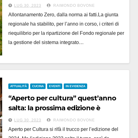
per non separare i genitori dai figli
LUG 30, 2023
RAIMONDO BOVONE
Allontanamento Zero, dalla norma ai fatti.La giunta
regionale ha stabilito, per l’anno in corso, i criteri di
riequilibrio per la ripartizione del Fondo regionale per
la gestione del sistema integrato…
ATTUALITÀ
CUCINA
EVENTI
IN EVIDENZA
“Aperto per cultura” quest’anno
salta: la prossima edizione è
posticipata a settembre 2024
LUG 30, 2023
RAIMONDO BOVONE
Aperto per Cultura si rifà il trucco per l’edizione del