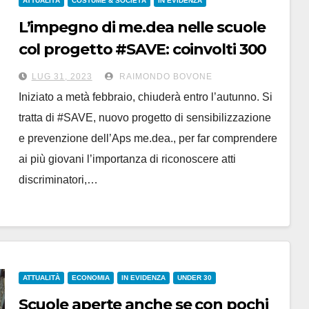
ATTUALITÀ
COSTUME & SOCIETÀ
IN EVIDENZA
L’impegno di me.dea nelle scuole
col progetto #SAVE: coinvolti 300
studenti e 60 insegnanti
LUG 31, 2023
RAIMONDO BOVONE
Iniziato a metà febbraio, chiuderà entro l’autunno. Si
tratta di #SAVE, nuovo progetto di sensibilizzazione
e prevenzione dell’Aps me.dea., per far comprendere
ai più giovani l’importanza di riconoscere atti
discriminatori,…
ATTUALITÀ
ECONOMIA
IN EVIDENZA
UNDER 30
Scuole aperte anche se con pochi