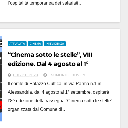
l’ospitalità temporanea dei salariati…
ATTUALITÀ
CINEMA
IN EVIDENZA
“Cinema sotto le stelle”, VIII
edizione. Dal 4 agosto al 1°
settembre nel cortile di Palazzo
LUG 31, 2023
RAIMONDO BOVONE
Cuttica
Il cortile di Palazzo Cuttica, in via Parma n.1 in
Alessandria, dal 4 agosto al 1° settembre, ospiterà
l’8^ edizione della rassegna “Cinema sotto le stelle”,
organizzata dal Comune di…