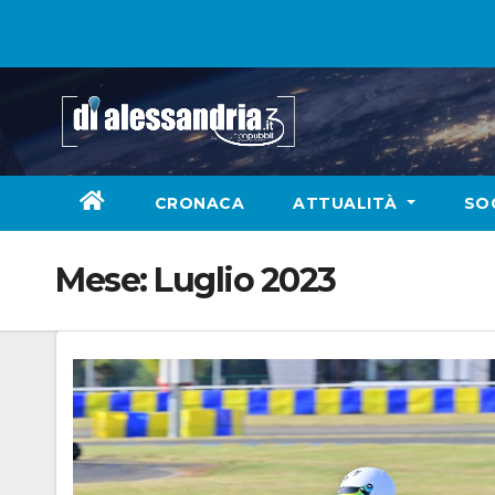
Skip
to
content
CRONACA
ATTUALITÀ
SO
Mese:
Luglio 2023