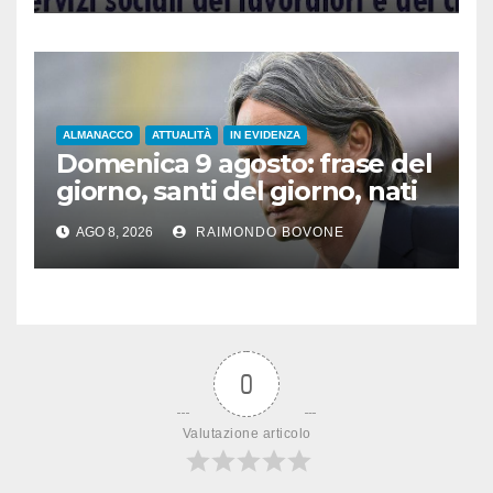
ALMANACCO
ATTUALITÀ
IN EVIDENZA
Domenica 9 agosto: frase del
giorno, santi del giorno, nati
famosi, accadde oggi
AGO 8, 2026
RAIMONDO BOVONE
0
Valutazione articolo