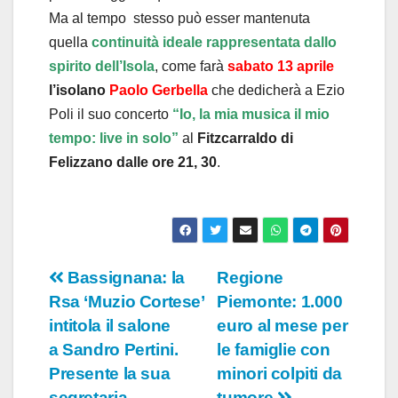
Ma al tempo stesso può esser mantenuta
quella
continuità ideale rappresentata dallo
spirito dell’Isola
, come farà
sabato 13 aprile
l’isolano
Paolo Gerbella
che dedicherà a Ezio
Poli il suo concerto
“Io, la mia musica il mio
tempo: live in solo”
al
Fitzcarraldo di
Felizzano dalle ore 21, 30
.
Navigazione
Bassignana: la
Regione
Rsa ‘Muzio Cortese’
Piemonte: 1.000
articoli
intitola il salone
euro al mese per
a Sandro Pertini.
le famiglie con
Presente la sua
minori colpiti da
segretaria
tumore