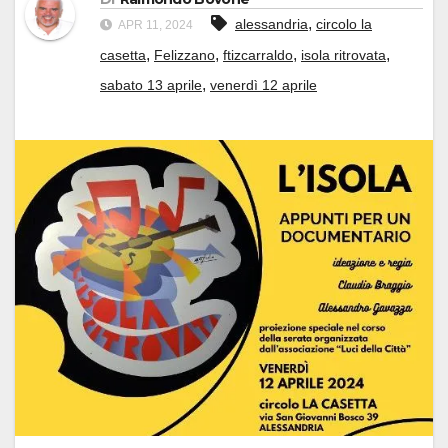
,
alessandria
circolo la
APR 11, 2024
,
,
,
,
casetta
Felizzano
ftizcarraldo
isola ritrovata
,
sabato 13 aprile
venerdì 12 aprile