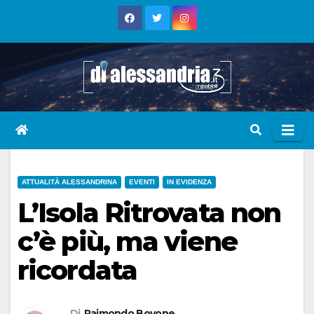
Skip
to
content
ATTUALITÀ ALESSANDRINA
EVENTI
IN EVIDENZA
L’Isola Ritrovata non
c’è più, ma viene
ricordata
Di
Raimondo Bovone