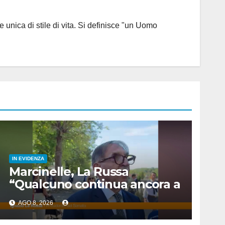
 unica di stile di vita. Si definisce "un Uomo
IN EVIDENZA
Marcinelle, La Russa
“Qualcuno continua ancora a
voltare le spalle”
AGO 8, 2026