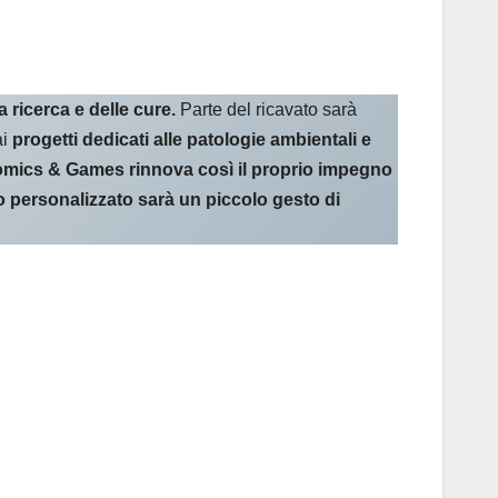
 ricerca e delle cure.
Parte del ricavato sarà
ai
progetti dedicati alle patologie ambientali e
mics & Games rinnova così il proprio impegno
 personalizzato sarà un piccolo gesto di