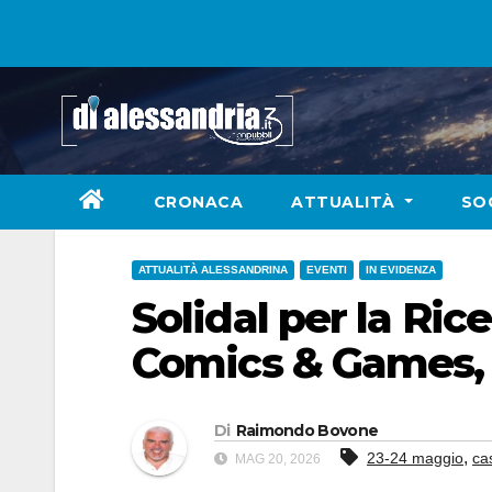
Skip
to
content
CRONACA
ATTUALITÀ
SO
ATTUALITÀ ALESSANDRINA
EVENTI
IN EVIDENZA
Solidal per la Ric
Comics & Games, 
Di
Raimondo Bovone
,
23-24 maggio
ca
MAG 20, 2026