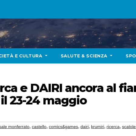
CIETÀ E CULTURA
SALUTE & SCIENZA
SP
erca e DAIRI ancora al fi
il 23-24 maggio
,
,
,
,
,
,
sale monferrato
castello
comics&games
dairi
krumiri
ricerca
scatole