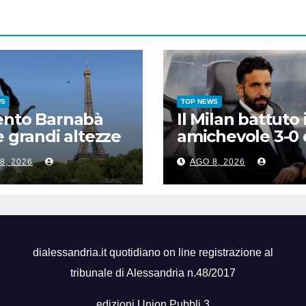
WS
TOP NEWS
ento Barnabà
Il Milan battuto 
e grandi altezze
amichevole 3-0 
 Europei, bis
Chelsea
8, 2026
AGO 8, 2026
rro dopo
tti
dialessandria.it quotidiano on line registrazione al
tribunale di Alessandria n.48/2017
edizioni Union Pubbli 3