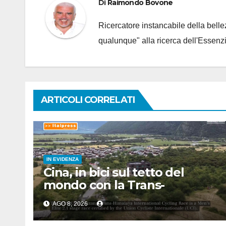
Di
Raimondo Bovone
Ricercatore instancabile della bellez
qualunque" alla ricerca dell'Essenzi
ARTICOLI CORRELATI
IN EVIDENZA
Cina, in bici sul tetto del
mondo con la Trans-
Himalaya Race
AGO 8, 2026