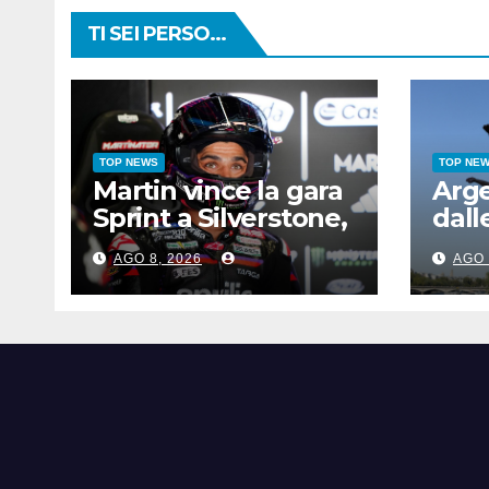
TI SEI PERSO...
TOP NEWS
TOP NE
Martin vince la gara
Arg
Sprint a Silverstone,
dall
preceduti Ogura e
agli
AGO 8, 2026
AGO 
Bezzecchi
azzu
Cose