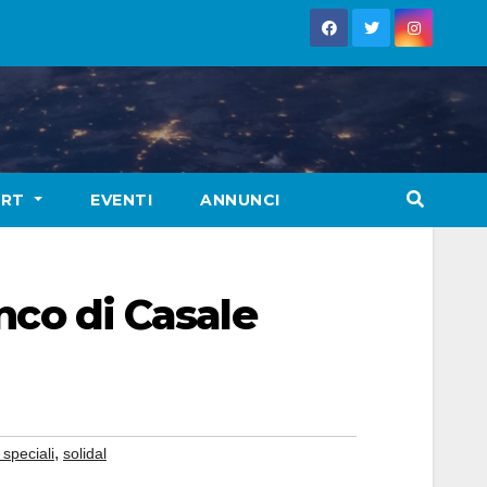
ORT
EVENTI
ANNUNCI
anco di Casale
,
 speciali
solidal