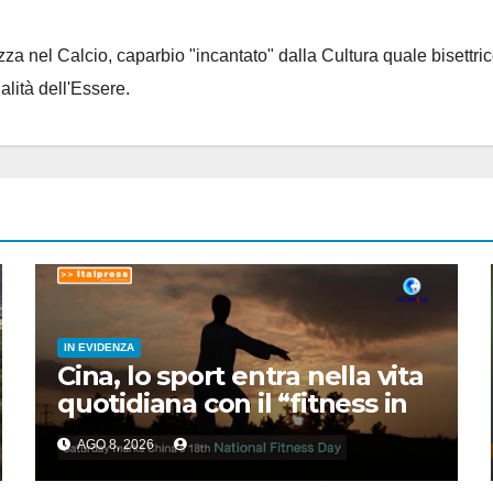
za nel Calcio, caparbio "incantato" dalla Cultura quale bisettrice
alità dell'Essere.
IN EVIDENZA
Cina, lo sport entra nella vita
quotidiana con il “fitness in
15 minuti”
AGO 8, 2026