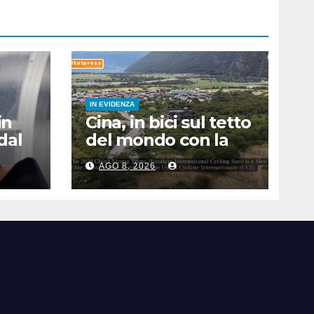
IN EVIDENZA
in
Cina, in bici sul tetto
dal
del mondo con la
Trans-Himalaya
AGO 8, 2026
Race