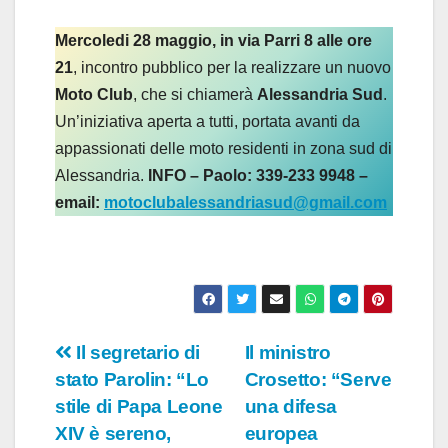
Mercoledi 28 maggio, in via Parri 8 alle ore
21
, incontro pubblico per la realizzare un nuovo
Moto Club
, che si chiamerà
Alessandria Sud
.
Un’iniziativa aperta a tutti, portata avanti da
appassionati delle moto residenti in zona sud di
Alessandria.
INFO – Paolo: 339-233 9948 –
email:
motoclubalessandriasud@gmail.com
Navigazione
Il segretario di
Il ministro
stato Parolin: “Lo
Crosetto: “Serve
articoli
stile di Papa Leone
una difesa
XIV è sereno,
europea