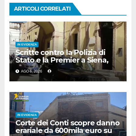
ARTICOLI CORRELATI
IN EVIDENZA
Scritte contro la Polizia di
Stato e la Premier a Siena,
denunciato 24enne
AGO 6, 2026
IN EVIDENZA
Corte dei Conti scopre danno
erariale da 600mila euro su