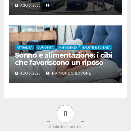
depuratori in Calabria
AGO 6, 2026
ATTUALITÀ
CURIOSITÀ
IN EVIDENZA
SALUTE & SCIENZA
Sonno e alimentazione: i cibi
che favoriscono un riposo
naturale
AGO 6, 2026
RAIMONDO BOVONE
0
Valutazione articolo