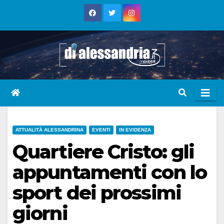
Skip
to
content
ATTUALITÀ ALESSANDRINA
EVENTI
IN EVIDENZA
Quartiere Cristo: gli
appuntamenti con lo
sport dei prossimi
giorni