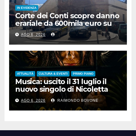
IN EVIDENZA
Corte dei Conti scopre danno
erariale da 600mila euro su
depuratori in Calabria
AGO 6, 2026
ATTUALITÀ
CULTURA & EVENTI
PRIMO PIANO
Musica: uscito il 31 luglio il
nuovo singolo di Nicoletta
Pedrini, ‘Giungla’
AGO 6, 2026
RAIMONDO BOVONE