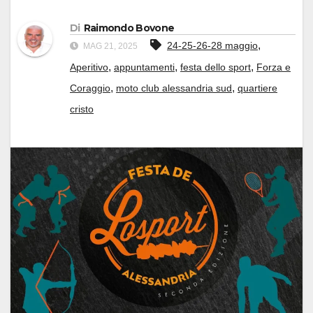
Di
Raimondo Bovone
,
24-25-26-28 maggio
MAG 21, 2025
,
,
,
Aperitivo
appuntamenti
festa dello sport
Forza e
,
,
Coraggio
moto club alessandria sud
quartiere
cristo