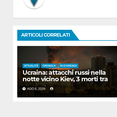
ARTICOLI CORRELATI
ATTUALITÀ
CRONACA
IN EVIDENZA
Ucraina: attacchi russi nella
notte vicino Kiev, 3 morti tra
cui 1 bambino
AGO 8, 2026