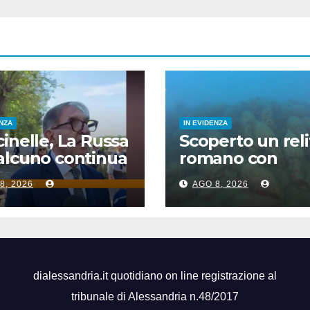
ENZA
IN EVIDENZA
inelle, La Russa
Scoperto un reli
alcuno continua
romano con
ra a voltare le
centinaia di anf
8, 2026
AGO 8, 2026
le”
al largo di Maza
del Vallo
dialessandria.it quotidiano on line registrazione al
tribunale di Alessandria n.48/2017