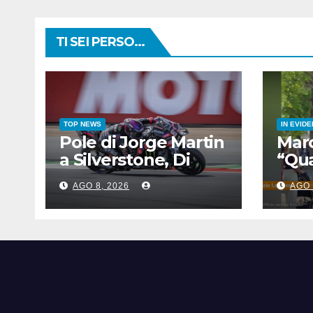
TI SEI PERSO...
TOP NEWS
IN EVID
Pole di Jorge Martin
Marc
a Silverstone, Di
“Qu
Giannantonio 4°,
anco
AGO 8, 2026
AGO 
Bezzecchi 5°
spal