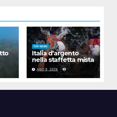
TOP NEWS
tto
Italia d’argento
nella staffetta mista
ore
agli Europei di
AGO 8, 2026
ra
nuoto di fondo