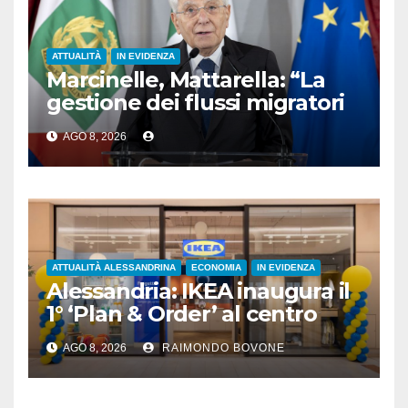
ATTUALITÀ
IN EVIDENZA
Marcinelle, Mattarella: “La
gestione dei flussi migratori
rispetti la dignità delle
AGO 8, 2026
persone”
ATTUALITÀ ALESSANDRINA
ECONOMIA
IN EVIDENZA
Alessandria: IKEA inaugura il
1° ‘Plan & Order’ al centro
commerciale Panorama
AGO 8, 2026
RAIMONDO BOVONE