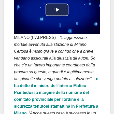
P
l
a
MILANO (ITALPRESS) –
“L’aggressione
mortale avvenuta alla stazione di Milano
y
Certosa è molto grave e confido che a breve
vengano assicurati alla giustizia gli autori. So
V
che c’è un lavoro importante coordinato dalla
i
procura su questo, e quindi è legittimamente
auspicabile che venga portato a soluzione”.
Lo
d
ha detto il ministro dell’interno Matteo
Piantedosi a margine della riunione del
e
comitato provinciale per l’ordine e la
o
sicurezza tenutosi stamattina in Prefettura a
Milano.
“Anche questo caso è successo in un