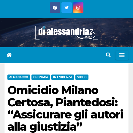
Skip
to
content
ALMANACCO
CRONACA
IN EVIDENZA
VIDEO
Omicidio Milano
Certosa, Piantedosi:
“Assicurare gli autori
alla giustizia”