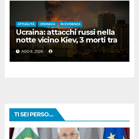
ATTUALITÀ
CRONACA
IN EVIDENZA
Ucraina: attacchi russi nella
notte vicino Kiev, 3 morti tra
cui 1 bambino
AGO 8, 2026
TI SEI PERSO...