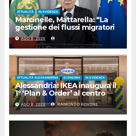
ATTUALITÀ
IN EVIDENZA
Marcinelle, Mattarella: “La
gestione dei flussi migratori
rispetti la dignità delle
AGO 8, 2026
persone”
ATTUALITÀ ALESSANDRINA
ECONOMIA
IN EVIDENZA
Alessandria: IKEA inaugura il
1° ‘Plan & Order’ al centro
commerciale Panorama
AGO 8, 2026
RAIMONDO BOVONE