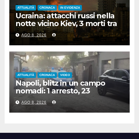
ATTUALITÀ
CRONACA
IN EVIDENZA
Ucraina: attacchi russi nella
notte vicino Kiev, 3 morti tra
cui 1 bambino
AGO 8, 2026
ATTUALITÀ
CRONACA
VIDEO
Napoli, blitz in un campo
nomadi: 1 arresto, 23
denunce e sequestro di armi
AGO 8, 2026
e rame