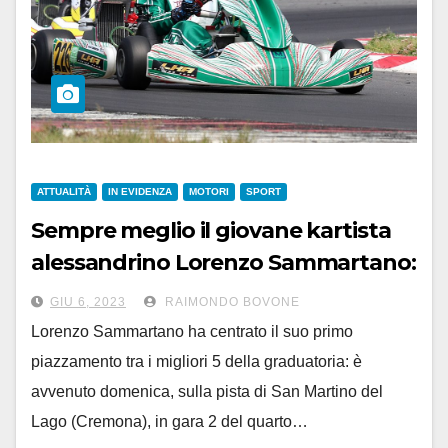
ATTUALITÀ
IN EVIDENZA
MOTORI
SPORT
Sempre meglio il giovane kartista
alessandrino Lorenzo Sammartano:
prima volta nella top 5
GIU 6, 2023
RAIMONDO BOVONE
Lorenzo Sammartano ha centrato il suo primo
piazzamento tra i migliori 5 della graduatoria: è
avvenuto domenica, sulla pista di San Martino del
Lago (Cremona), in gara 2 del quarto…