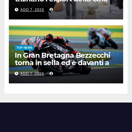
AGO 7, 2026
TOP NEWS
In Gran Bretagna Bezzecchi
torna in sella ed è davanti a
tutti nelle Practice
AGO 7, 2026