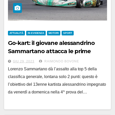
ATTUALITÀ
IN EVIDENZA
MOTORI
SPORT
Go-kart: il giovane alessandrino
Sammartano attacca le prime
posizioni in classifica
GIU 29, 2023
RAIMONDO BOVONE
Lorenzo Sammartano dà l’assalto alla top 5 della
classifica generale, lontana solo 2 punti: questo è
l’obiettivo del 13enne kartista alessandrino impegnato
da venerdì a domenica nella 4^ prova del…