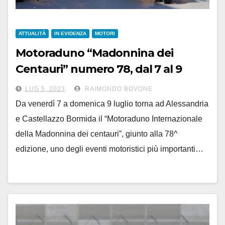
ATTUALITÀ
IN EVIDENZA
MOTORI
Motoraduno “Madonnina dei
Centauri” numero 78, dal 7 al 9
luglio tra Castellazzo e Alessandria
LUG 5, 2023
RAIMONDO BOVONE
Da venerdì 7 a domenica 9 luglio torna ad Alessandria
e Castellazzo Bormida il “Motoraduno Internazionale
della Madonnina dei centauri”, giunto alla 78^
edizione, uno degli eventi motoristici più importanti…