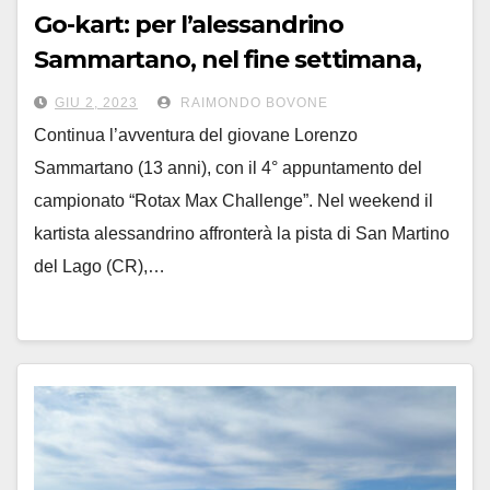
Go-kart: per l’alessandrino
Sammartano, nel fine settimana,
l’incognita di una pista tutta nuova
GIU 2, 2023
RAIMONDO BOVONE
Continua l’avventura del giovane Lorenzo
Sammartano (13 anni), con il 4° appuntamento del
campionato “Rotax Max Challenge”. Nel weekend il
kartista alessandrino affronterà la pista di San Martino
del Lago (CR),…