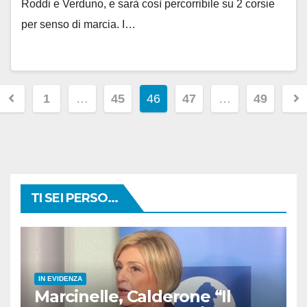
Roddi e Verduno, e sarà così percorribile su 2 corsie
per senso di marcia. I…
Paginazione
1
…
45
46
47
…
49
degli
articoli
TI SEI PERSO...
IN EVIDENZA
Marcinelle, Calderone “Il