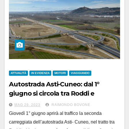
ATTUALITÀ
IN EVIDENZA
MOTORI
VIAGGIANDO
Autostrada Asti-Cuneo: dal 1°
giugno si circola tra Roddi e
Verduno su entrambe le
MAG 29, 2023
RAIMONDO BOVONE
carreggiate
Giovedì 1° giugno aprirà al traffico la seconda
carreggiata dell’autostrada Asti- Cuneo, nel tratto tra