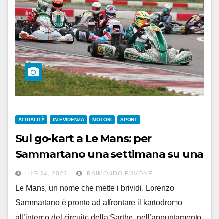
ATTUALITÀ
IN EVIDENZA
MOTORI
SPORT
Sul go-kart a Le Mans: per
Sammartano una settimana su una
pista iconica. Da domani
LUG 24, 2023
RAIMONDO BOVONE
Le Mans, un nome che mette i brividi. Lorenzo
Sammartano è pronto ad affrontare il kartodromo
all’interno del circuito della Sarthe, nell’appuntamento