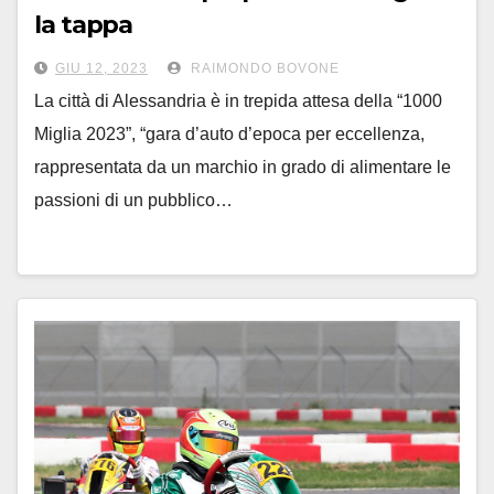
la tappa
della “1000 Miglia” il prossimo 16
GIU 12, 2023
RAIMONDO BOVONE
giugno
La città di Alessandria è in trepida attesa della “1000
Miglia 2023”, “gara d’auto d’epoca per eccellenza,
rappresentata da un marchio in grado di alimentare le
passioni di un pubblico…