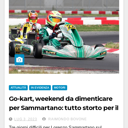
ATTUALITÀ
IN EVIDENZA
MOTORI
Go-kart, weekend da dimenticare
per Sammartano: tutto storto per il
13enne, solo 8° e 10° posto
LUG 3, 2023
RAIMONDO BOVONE
Tre giorni difficili per Lorenzo Sammartano sul