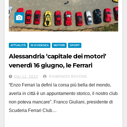
ATTUALITÀ
IN EVIDENZA
MOTORI
SPORT
Alessandria ‘capitale dei motori’
venerdì 16 giugno, le Ferrari
attendono la tappa della “1000
GIU 12, 2023
RAIMONDO BOVONE
Miglia”
“Enzo Ferrari la definì la corsa più bella del mondo,
averla in città è un appuntamento storico, il nostro club
non poteva mancare”. Franco Giuliani, presidente di
Scuderia Ferrari Club…