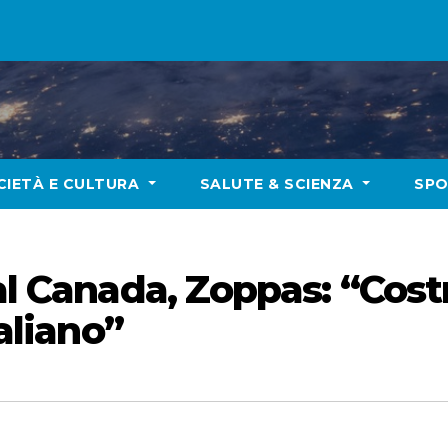
CIETÀ E CULTURA
SALUTE & SCIENZA
SP
dal Canada, Zoppas: “Co
taliano”