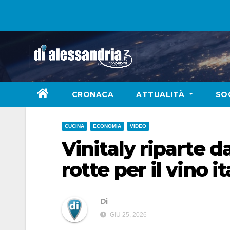
Skip
to
content
CRONACA
ATTUALITÀ
SO
CUCINA
ECONOMIA
VIDEO
Vinitaly riparte 
rotte per il vino i
Di
GIU 25, 2026