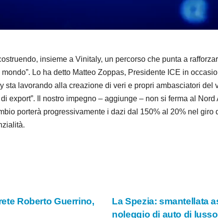
d
e
o
endo, insieme a Vinitaly, un percorso che punta a rafforzare 
 mondo”. Lo ha detto Matteo Zoppas, Presidente ICE in occasion
sta lavorando alla creazione di veri e propri ambasciatori del 
i di export”. Il nostro impegno – aggiunge – non si ferma al No
ambio porterà progressivamente i dazi dal 150% al 20% nel giro di
ialità.
prete Roberto Guerrino,
La Spezia: smantellata a
noleggio di auto di luss