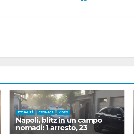
ATTUALITÀ
CRONACA
VIDEO
Napoli, blitz in un campo
nomadi: 1 arresto, 23