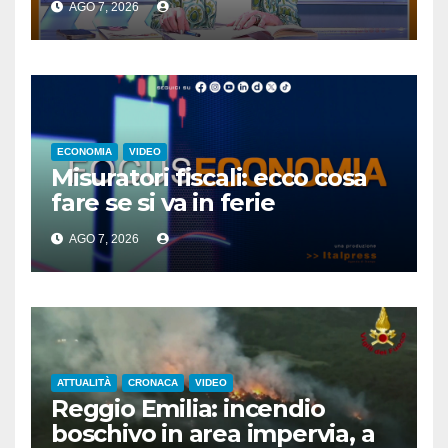
AGO 7, 2026
ECONOMIA
VIDEO
Misuratori fiscali: ecco cosa
fare se si va in ferie
AGO 7, 2026
ATTUALITÀ
CRONACA
VIDEO
Reggio Emilia: incendio
boschivo in area impervia, a