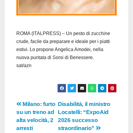
l
a
y
ROMA (ITALPRESS) – Un pesto di zucchine
crude, facile da preparare e ideale per i piatti
V
estivi. Lo propone Angelica Amodei, nella
nuova puntata di Sorsi di Benessere.
i
sat/azn
d
e
o
Navigazione
Milano: furto
Disabilità, il ministro
su un treno ad
Locatelli: “ExpoAid
articoli
alta velocità, 2
2026 successo
arresti
straordinario”