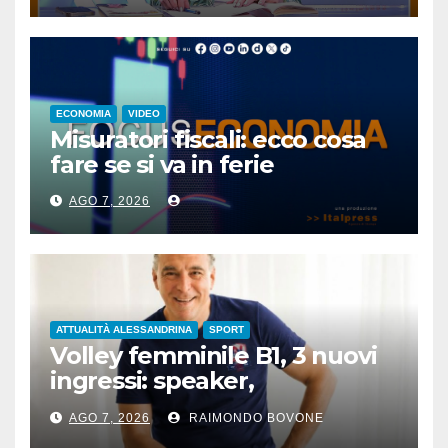
ECONOMIA
VIDEO
Misuratori fiscali: ecco cosa
fare se si va in ferie
AGO 7, 2026
ATTUALITÀ ALESSANDRINA
SPORT
Volley femminile B1, 3 nuovi
ingressi: speaker,
preparatore atletico e team
AGO 7, 2026
RAIMONDO BOVONE
manager