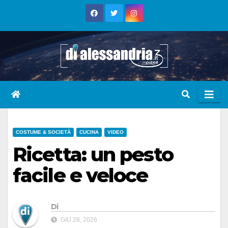
Skip
to
content
COSTUME & SOCIETÀ
CUCINA
VIDEO
Ricetta: un pesto
facile e veloce
Di
GIU 28, 2026