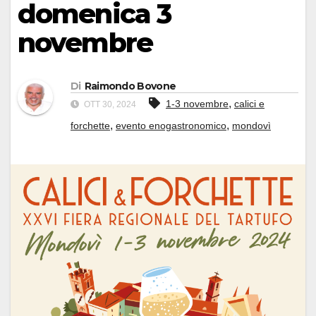
domenica 3
novembre
Di
Raimondo Bovone
,
1-3 novembre
calici e
OTT 30, 2024
,
,
forchette
evento enogastronomico
mondovì