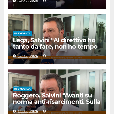
AGO 7, 2026
dell’Italia”
IN EVIDENZA
Lega, Salvini “Al direttivo ho
tanto da fare, non ho tempo
per litigare”
AGO 7, 2026
IN EVIDENZA
Roggero, Salvini “Avanti su
norma anti-risarcimenti. Sulla
grazia profilo basso”
AGO 7, 2026