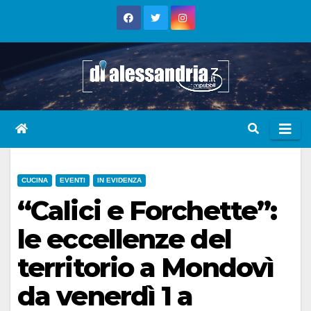
Skip
to
content
CUCINA
EVENTI
IN EVIDENZA
“Calici e Forchette”:
le eccellenze del
territorio a Mondovì
da venerdì 1 a