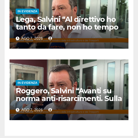
IN EVIDENZA
Lega, Salvini “Al direttivo ho
tanto da fare, non ho tempo
per litigare”
AGO 7, 2026
IN EVIDENZA
Roggero, Salvini “Avanti su
norma anti-risarcimenti. Sulla
grazia profilo basso”
AGO 7, 2026