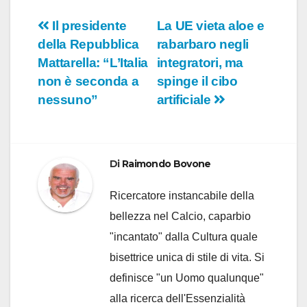
Navigazione
Il presidente
La UE vieta aloe e
della Repubblica
rabarbaro negli
articoli
Mattarella: “L’Italia
integratori, ma
non è seconda a
spinge il cibo
nessuno”
artificiale
Di
Raimondo Bovone
Ricercatore instancabile della
bellezza nel Calcio, caparbio
"incantato" dalla Cultura quale
bisettrice unica di stile di vita. Si
definisce "un Uomo qualunque"
alla ricerca dell'Essenzialità