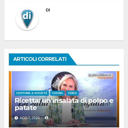
Di
ARTICOLI CORRELATI
COSTUME & SOCIETÀ
CUCINA
VIDEO
Ricetta: un’insalata di polpo e
patate
AGO 7, 2026