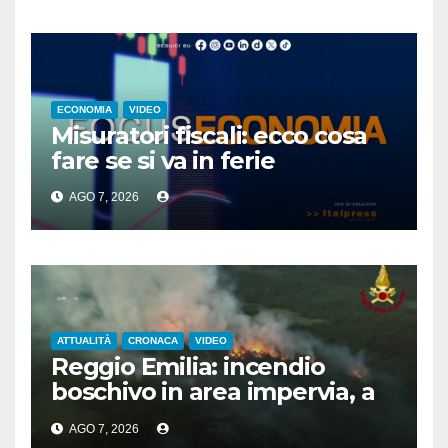
ECONOMIA
VIDEO
Misuratori fiscali: ecco cosa
fare se si va in ferie
AGO 7, 2026
ATTUALITÀ
CRONACA
VIDEO
Reggio Emilia: incendio
boschivo in area impervia, a
Canossa
AGO 7, 2026