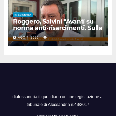
IN EVIDENZA
Roggero, Salvini “Avanti su
norma anti-risarcimenti. Sulla
grazia profilo basso”
AGO 7, 2026
dialessandria.it quotidiano on line registrazione al
tribunale di Alessandria n.48/2017