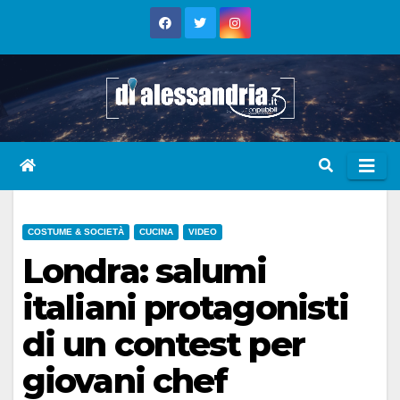
Skip
to
content
COSTUME & SOCIETÀ
CUCINA
VIDEO
Londra: salumi
italiani protagonisti
di un contest per
giovani chef