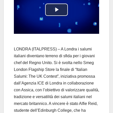
P
l
a
y
LONDRA (ITALPRESS) – A Londra i salumi
italiani diventano terreno di sfida per i giovani
V
chef del Regno Unito. Si è svolta nello Smeg
London Flagship Store la finale di “Italian
i
Salumi: The UK Contest”, iniziativa promossa
d
dall’Agenzia ICE di Londra in collaborazione
con Assica, con l’obiettivo di valorizzare qualità,
e
tradizione e versatilità dei salumi italiani nel
mercato britannico. A vincere è stato Alfie Reid,
o
studente dell’Edinburgh College, che ha