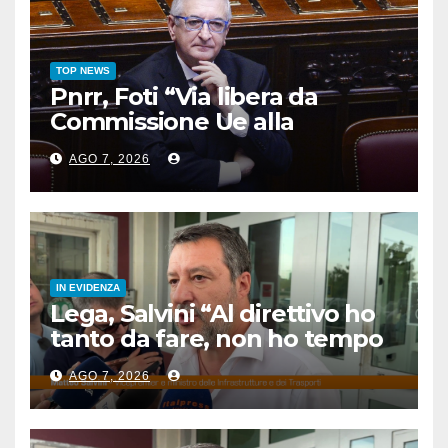
TOP NEWS
Pnrr, Foti “Via libera da
Commissione Ue alla
proposta di revisione
AGO 7, 2026
dell’Italia”
IN EVIDENZA
Lega, Salvini “Al direttivo ho
tanto da fare, non ho tempo
per litigare”
AGO 7, 2026