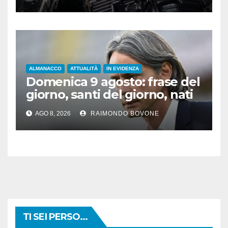
ALMANACCO
ATTUALITÀ
IN EVIDENZA
Domenica 9 agosto: frase del
giorno, santi del giorno, nati
famosi, accadde oggi
AGO 8, 2026
RAIMONDO BOVONE
TI SEI PERSO...