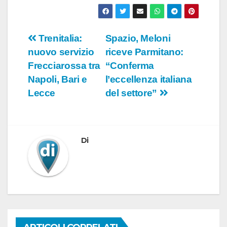
Navigazione
Trenitalia:
Spazio, Meloni
nuovo servizio
riceve Parmitano:
articoli
Frecciarossa tra
“Conferma
Napoli, Bari e
l’eccellenza italiana
Lecce
del settore”
Di