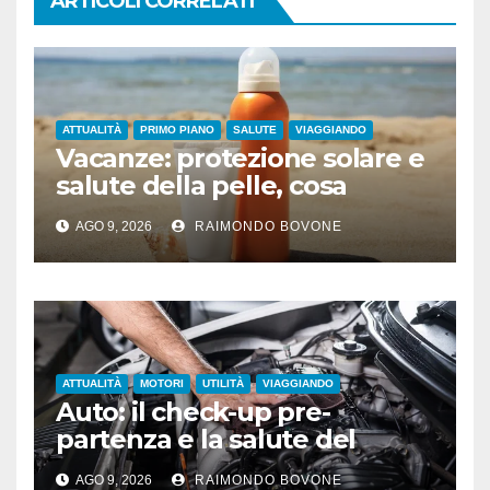
ARTICOLI CORRELATI
ATTUALITÀ
PRIMO PIANO
SALUTE
VIAGGIANDO
Vacanze: protezione solare e
salute della pelle, cosa
dicono le evidenze
AGO 9, 2026
RAIMONDO BOVONE
scientifiche
ATTUALITÀ
MOTORI
UTILITÀ
VIAGGIANDO
Auto: il check-up pre-
partenza e la salute del
motore sotto il sole
AGO 9, 2026
RAIMONDO BOVONE