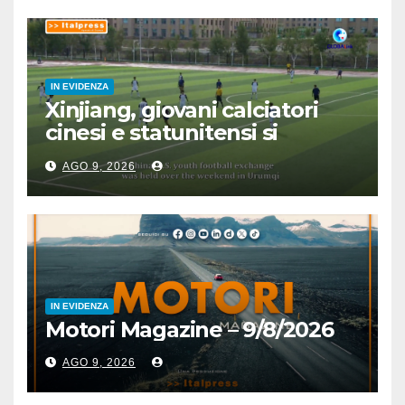
IN EVIDENZA
Xinjiang, giovani calciatori
cinesi e statunitensi si
incontrano grazie a sport
AGO 9, 2026
IN EVIDENZA
Motori Magazine – 9/8/2026
AGO 9, 2026