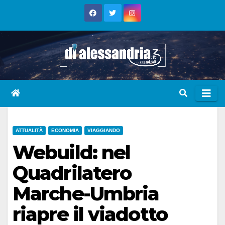
Skip
to
content
ATTUALITÀ
ECONOMIA
VIAGGIANDO
Webuild: nel
Quadrilatero
Marche-Umbria
riapre il viadotto