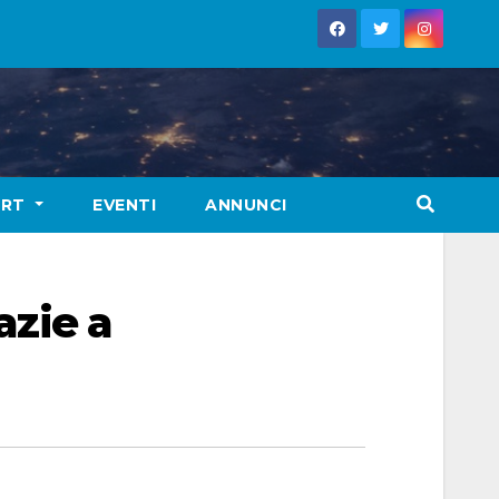
ORT
EVENTI
ANNUNCI
azie a