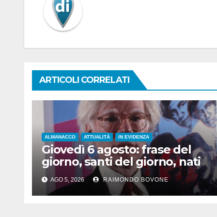
ARTICOLI CORRELATI
ALMANACCO
ATTUALITÀ
IN EVIDENZA
Giovedì 6 agosto: frase del
giorno, santi del giorno, nati
famosi, accadde oggi
AGO 5, 2026
RAIMONDO BOVONE