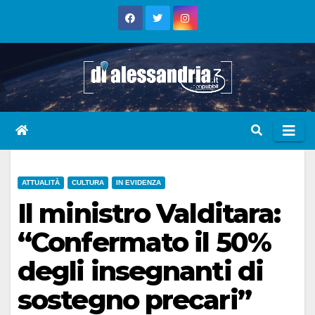
Skip
to
content
ATTUALITÀ
CULTURA
IN EVIDENZA
Il ministro Valditara:
“Confermato il 50%
degli insegnanti di
sostegno precari”