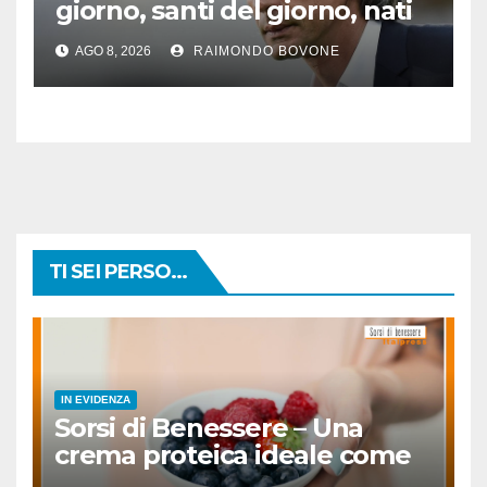
giorno, santi del giorno, nati
famosi, accadde oggi
AGO 8, 2026
RAIMONDO BOVONE
TI SEI PERSO...
IN EVIDENZA
Sorsi di Benessere – Una
crema proteica ideale come
spuntino