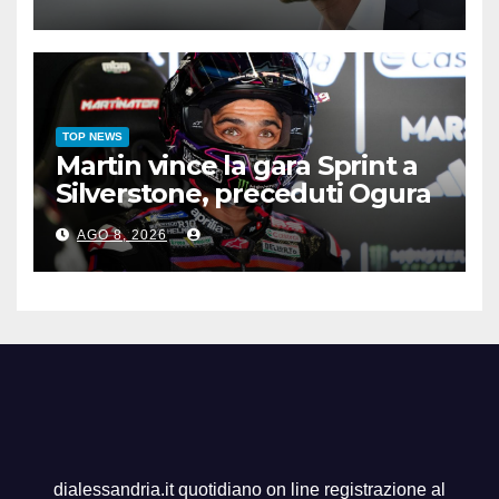
TOP NEWS
Martin vince la gara Sprint a
Silverstone, preceduti Ogura
e Bezzecchi
AGO 8, 2026
dialessandria.it quotidiano on line registrazione al