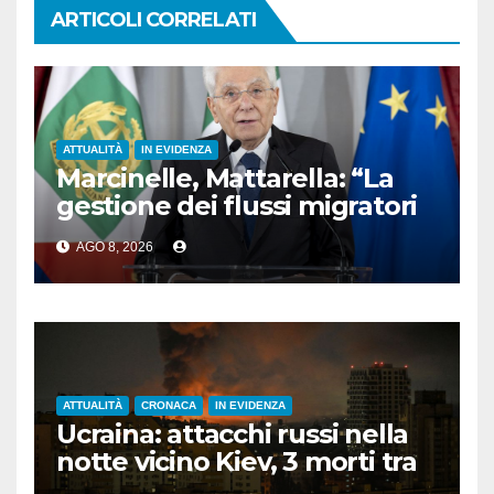
ARTICOLI CORRELATI
ATTUALITÀ
IN EVIDENZA
Marcinelle, Mattarella: “La
gestione dei flussi migratori
rispetti la dignità delle
AGO 8, 2026
persone”
ATTUALITÀ
CRONACA
IN EVIDENZA
Ucraina: attacchi russi nella
notte vicino Kiev, 3 morti tra
cui 1 bambino