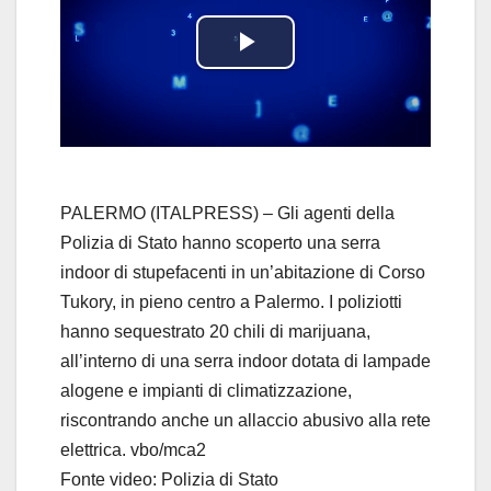
P
l
a
y
PALERMO (ITALPRESS) – Gli agenti della
Polizia di Stato hanno scoperto una serra
V
indoor di stupefacenti in un’abitazione di Corso
Tukory, in pieno centro a Palermo. I poliziotti
i
hanno sequestrato 20 chili di marijuana,
d
all’interno di una serra indoor dotata di lampade
alogene e impianti di climatizzazione,
e
riscontrando anche un allaccio abusivo alla rete
elettrica. vbo/mca2
o
Fonte video: Polizia di Stato