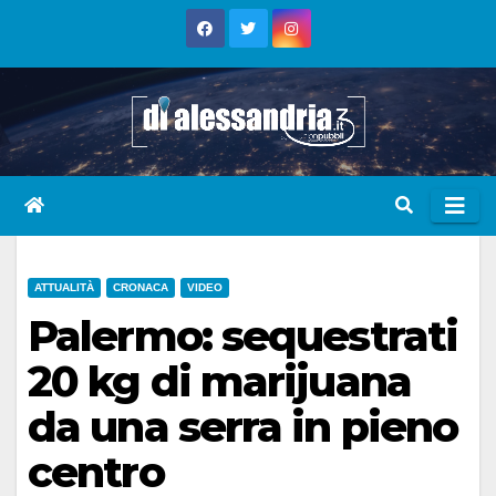
Skip
to
content
ATTUALITÀ
CRONACA
VIDEO
Palermo: sequestrati
20 kg di marijuana
da una serra in pieno
centro