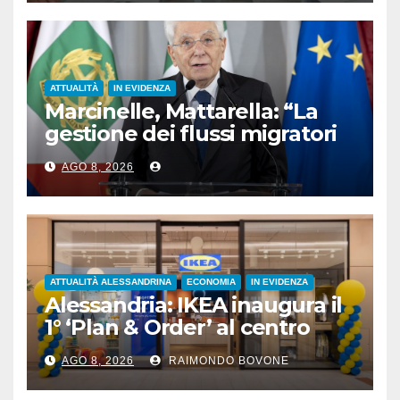
ATTUALITÀ
IN EVIDENZA
Marcinelle, Mattarella: “La
gestione dei flussi migratori
rispetti la dignità delle
AGO 8, 2026
persone”
ATTUALITÀ ALESSANDRINA
ECONOMIA
IN EVIDENZA
Alessandria: IKEA inaugura il
1° ‘Plan & Order’ al centro
commerciale Panorama
AGO 8, 2026
RAIMONDO BOVONE