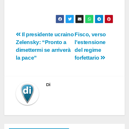
Navigazione
Il presidente ucraino
Fisco, verso
Zelensky: “Pronto a
l’estensione
articoli
dimettermi se arriverà
del regime
la pace”
forfettario
Di