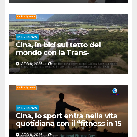
IN EVIDENZA
Cina, in bici sul tetto del
mondo con la Trans-
Himalaya Race
AGO 8, 2026
IN EVIDENZA
Cina, lo sport entra nella vita
quotidiana con il “fitness in 15
minuti”
AGO 8, 2026