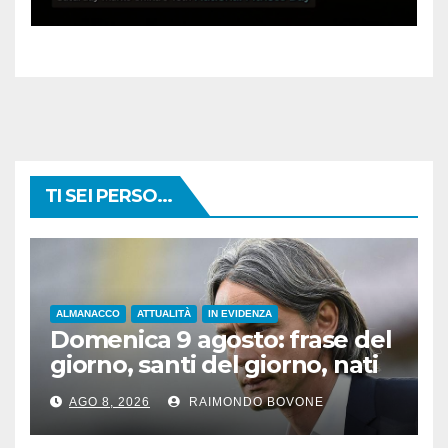
TI SEI PERSO...
ALMANACCO
ATTUALITÀ
IN EVIDENZA
Domenica 9 agosto: frase del
giorno, santi del giorno, nati
famosi, accadde oggi
AGO 8, 2026
RAIMONDO BOVONE