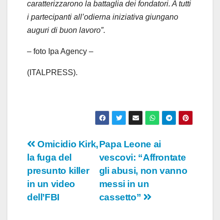
caratterizzarono la battaglia dei fondatori. A tutti
i partecipanti all’odierna iniziativa giungano
auguri di buon lavoro”
.
– foto Ipa Agency –
(ITALPRESS).
Navigazione
Omicidio Kirk,
Papa Leone ai
la fuga del
vescovi: “Affrontate
articoli
presunto killer
gli abusi, non vanno
in un video
messi in un
dell’FBI
cassetto”