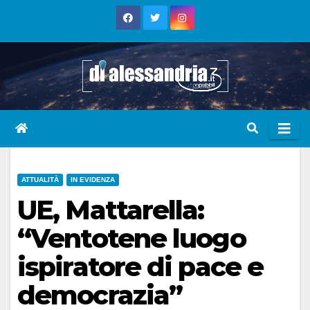
Skip
to
content
ATTUALITÀ
IN EVIDENZA
UE, Mattarella:
“Ventotene luogo
ispiratore di pace e
democrazia”