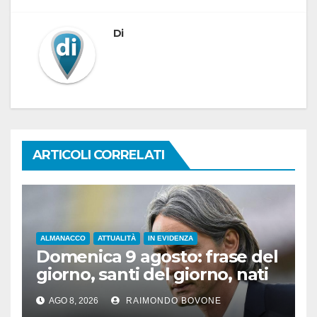
Di
ARTICOLI CORRELATI
ALMANACCO
ATTUALITÀ
IN EVIDENZA
Domenica 9 agosto: frase del
giorno, santi del giorno, nati
famosi, accadde oggi
AGO 8, 2026
RAIMONDO BOVONE