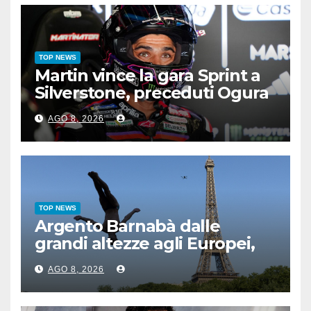
TOP NEWS
Martin vince la gara Sprint a
Silverstone, preceduti Ogura
e Bezzecchi
AGO 8, 2026
TOP NEWS
Argento Barnabà dalle
grandi altezze agli Europei,
bis azzurro dopo Cosetti
AGO 8, 2026