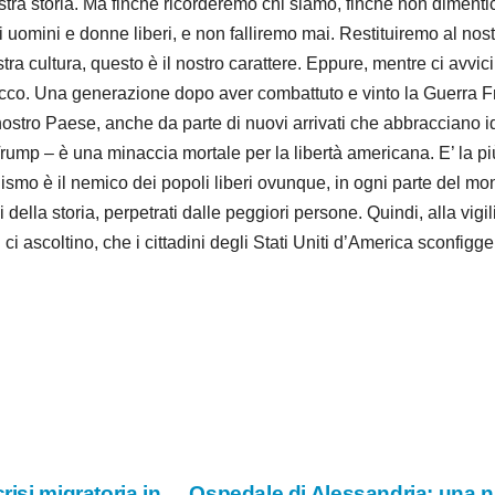
nostra storia. Ma finchè ricorderemo chi siamo, finchè non dimen
i uomini e donne liberi, e non falliremo mai. Restituiremo al no
ra cultura, questo è il nostro carattere. Eppure, mentre ci avv
ttacco. Una generazione dopo aver combattuto e vinto la Guerra 
ostro Paese, anche da parte di nuovi arrivati che abbracciano ide
ump – è una minaccia mortale per la libertà americana. E’ la p
o è il nemico dei popoli liberi ovunque, in ogni parte del mond
ella storia, perpetrati dalle peggiori persone. Quindi, alla vigi
 ci ascoltino, che i cittadini degli Stati Uniti d’America sconf
risi migratoria in
Ospedale di Alessandria: una n