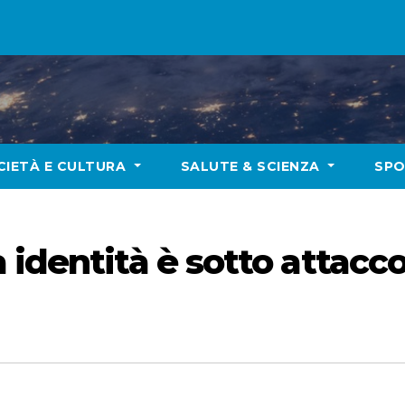
CIETÀ E CULTURA
SALUTE & SCIENZA
SP
 identità è sotto attacc