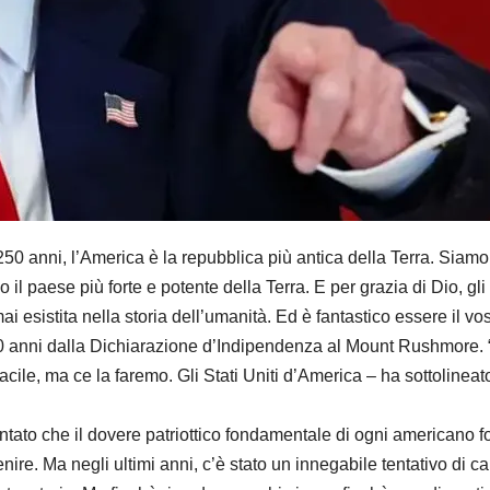
i, l’America è la repubblica più antica della Terra. Siamo il
o il paese più forte e potente della Terra. E per grazia di Dio, g
 esistita nella storia dell’umanità. Ed è fantastico essere il vost
250 anni dalla Dichiarazione d’Indipendenza al Mount Rushmor
ile, ma ce la faremo. Gli Stati Uniti d’America – ha sottolineato 
tato che il dovere patriottico fondamentale di ogni americano fo
venire. Ma negli ultimi anni, c’è stato un innegabile tentativo di 