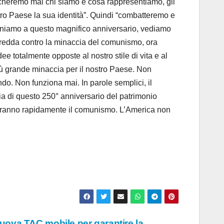
ticheremo mai chi siamo e cosa rappresentiamo, gli
stro Paese la sua identità”. Quindi “combatteremo e
iciniamo a questo magnifico anniversario, vediamo
Fredda contro la minaccia del comunismo, ora
e totalmente opposte al nostro stile di vita e al
iù grande minaccia per il nostro Paese. Non
o. Non funziona mai. In parole semplici, il
lia di questo 250° anniversario del patrimonio
iggeranno rapidamente il comunismo. L’America non
uova TAC mobile per garantire la