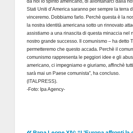
da noi lo spirito americano, di allontanarci dalla 
Stati Uniti d’America saranno per sempre la terra d
vinceremo. Dobbiamo farlo. Perchè questa è la nost
la nostra identità americana sotto un rinnovato a
assistiamo a una rinascita di questa minaccia nel n
nostro grande successo. Il comunismo – ha detto Tr
permetteremo che questo accada. Perchè il comunism
comunismo rappresenta le peggiori idee e gli abusi d
americano, ci impegniamo e giuriamo, affinchè tutti
sarà mai un Paese comunista”, ha concluso.
(ITALPRESS).
-Foto: Ipa Agency-
Papa Leone XIV: “L’Europa affronti la c